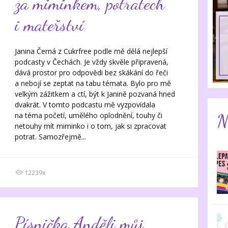
za miminkem, potratech
i mateřství
Janina Černá z Cukrfree podle mě dělá nejlepší
podcasty v Čechách. Je vždy skvěle připravená,
dává prostor pro odpovědi bez skákání do řeči
a nebojí se zeptat na tabu témata. Bylo pro mě
velkým zážitkem a ctí, být k Janině pozvaná hned
dvakrát. V tomto podcastu mě vyzpovídala
N
na téma početí, umělého oplodnění, touhy či
netouhy mít miminko i o tom, jak si zpracovat
potrat. Samozřejmě...
12239x
Písnička Anděli můj