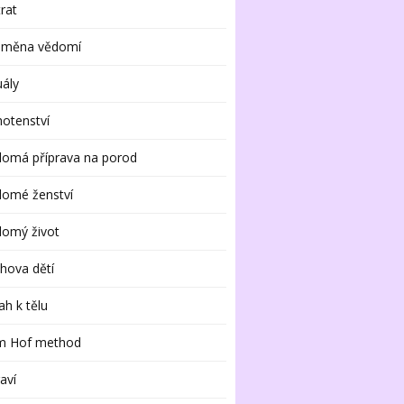
rat
oměna vědomí
uály
otenství
domá příprava na porod
domé ženství
domý život
hova dětí
ah k tělu
m Hof method
aví