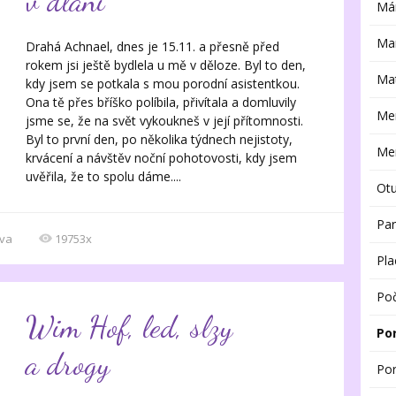
v dlani
Má
Ma
Drahá Achnael, dnes je 15.11. a přesně před
rokem jsi ještě bydlela u mě v děloze. Byl to den,
Mat
kdy jsem se potkala s mou porodní asistentkou.
Ona tě přes bříško políbila, přivítala a domluvily
Me
jsme se, že na svět vykoukneš v její přítomnosti.
Byl to první den, po několika týdnech nejistoty,
Men
krvácení a návštěv noční pohotovosti, kdy jsem
uvěřila, že to spolu dáme....
Ot
Par
va
19753x
Pla
Poč
Wim Hof, led, slzy
Po
a drogy
Po