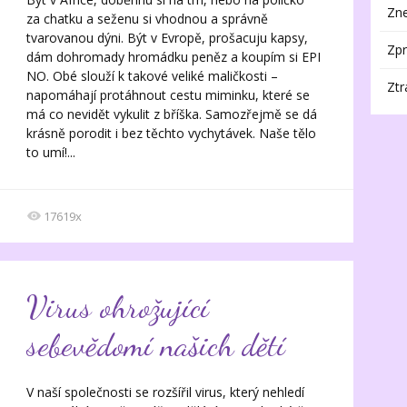
Zne
za chatku a seženu si vhodnou a správně
tvarovanou dýni. Být v Evropě, prošacuju kapsy,
Zpr
dám dohromady hromádku peněz a koupím si EPI
NO. Obé slouží k takové veliké maličkosti –
Ztr
napomáhají protáhnout cestu miminku, které se
má co nevidět vykulit z bříška. Samozřejmě se dá
krásně porodit i bez těchto vychytávek. Naše tělo
to umí!...
17619x
Virus ohrožující
sebevědomí našich dětí
V naší společnosti se rozšířil virus, který nehledí