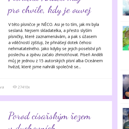
pro chvíle, kdy je ouvej
V této písničce je NĚCO. Asi je to tím, jak mi byla
seslaná. Nejsem skladatelka, a přesto slyším
písničky, které zaznamenávám, a pak s úžasem
a vděčností zjišťuji, že přinášejí dotek čehosi
nehmatatelného. Jako kdyby se jejich poselství při
poslechu a zpěvu začalo zhmotňovat. Píseň Anděli
můj je jednou z 15 autorských písní alba Oceánem
hvězd, které jsme nahráli společně se...
va
27410x
Porod císařským řezem
v duchovních