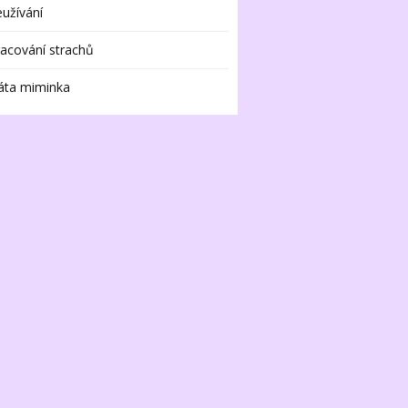
užívání
acování strachů
áta miminka