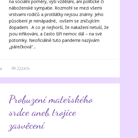
na sociální poměry, výši vzdělání, ani politické či
náboženské sympatie. Rozmohl se mezi všemi
vrstvami rodičů a protilátky nejsou známy. Jeho
působení je nenápadné, ovšem se zničujícím
dopadem. A co je nejhorší, že nakažení netuší, že
jsou infikováni, a často šíří nemoc dál – na své
potomky. Neoficiálně tuto pandemii nazývám
„párečková“...
a
22247x
Probuzení mateřského
srdce aneb trojice
zasvěcení