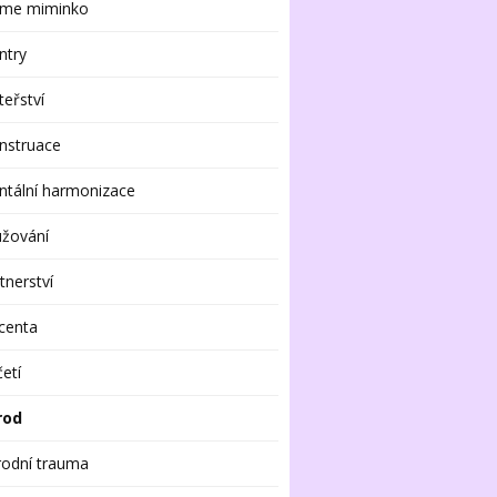
me miminko
ntry
eřství
nstruace
tální harmonizace
užování
tnerství
centa
etí
rod
rodní trauma