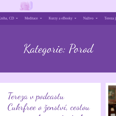
niha, CD
Meditace
Kurzy a eBooky
Naživo
Tereza
Kategorie: Porod
Tereza v podcastu
Cukrfree o ženství, cestou