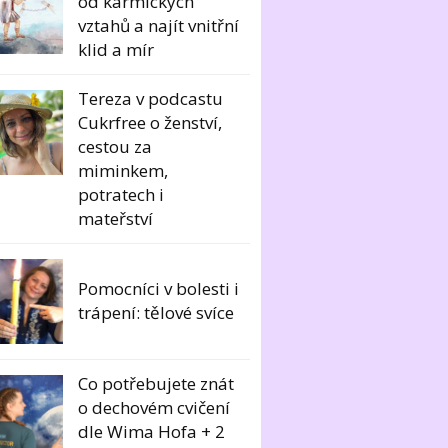
od karmických
vztahů a najít vnitřní
klid a mír
Tereza v podcastu
Cukrfree o ženství,
cestou za
miminkem,
potratech i
mateřství
Pomocníci v bolesti i
trápení: tělové svíce
Co potřebujete znát
o dechovém cvičení
dle Wima Hofa + 2