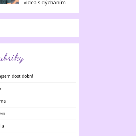
videa s dýcháním
ubriky
)jsem dost dobrá
o
rma
ení
dla