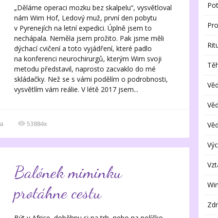
Pot
„Děláme operaci mozku bez skalpelu“, vysvětloval
nám Wim Hof, Ledový muž, první den pobytu
Pr
v Pyrenejích na letní expedici. Úplně jsem to
nechápala. Neměla jsem prožito. Pak jsme měli
Rit
dýchací cvičení a toto vyjádření, které padlo
na konferenci neurochirurgů, kterým Wim svoji
Těh
metodu představil, naprosto zacvaklo do mé
skládačky. Než se s vámi podělím o podrobnosti,
Vě
vysvětlím vám reálie. V létě 2017 jsem...
Vě
a
53884x
Vě
Výc
Vzt
Balónek miminku
Wi
protáhne cestu
Zdr
Být v Africe, doběhnu si na trh, nebo na políčko