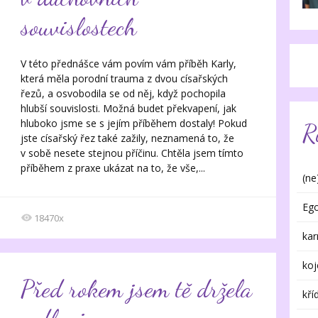
souvislostech
V této přednášce vám povím vám příběh Karly,
která měla porodní trauma z dvou císařských
řezů, a osvobodila se od něj, když pochopila
hlubší souvislosti. Možná budet překvapení, jak
hluboko jsme se s jejím příběhem dostaly! Pokud
R
jste císařský řez také zažily, neznamená to, že
v sobě nesete stejnou příčinu. Chtěla jsem tímto
příběhem z praxe ukázat na to, že vše,...
(ne
Eg
18470x
ka
koj
Před rokem jsem tě držela
kří