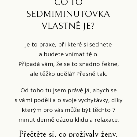
CO TO
SEDMIMINUTOVKA
VLASTNĚ JE?
Je to praxe, při které si sednete
a budete vnímat tělo.
Připadá vám, že se to snadno řekne,
ale těžko udělá? Přesně tak.
Od toho tu jsem právě já, abych se
s vámi podělila o svoje vychytávky, díky
kterým pro vás může být těchto 7
minut denně oázou klidu a relaxace.
Přečtěte si, co prožívaly ženy,