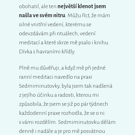
obohatil, ale ten
největší klenot jsem
našla ve svém nitru
. Můžu říct, že mám
silné vnitřní vedení, kterému se
odevzdávám při rituálech, vedení
meditací a které skrze mě psalo i knihu
Dívka s havraními křídly.
Plně mu důvěřuji, a když mě při jedné
ranní meditaci navedlo na praxi
Sedmiminutovky, byla jsem tak nadšená
z jejího účinku a radosti, kterou mi
způsobila, že jsem se již po pár týdnech
každodenní praxe rozhodla, že se o ni
s vámi rozdělím. Sedmiminutovku dělám
denně i nadále a je pro mě posvátnou