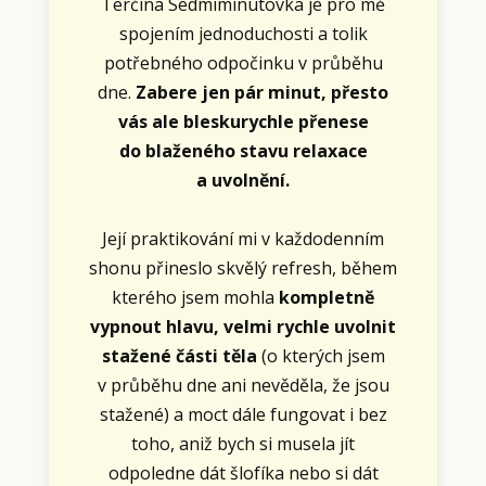
Terčina Sedmiminutovka je pro mě
spojením jednoduchosti a tolik
potřebného odpočinku v průběhu
dne.
Zabere jen pár minut, přesto
vás ale bleskurychle přenese
do blaženého stavu relaxace
a uvolnění.
Její praktikování mi v každodenním
shonu přineslo skvělý refresh, během
kterého jsem mohla
kompletně
vypnout hlavu, velmi rychle uvolnit
stažené části těla
(o kterých jsem
v průběhu dne ani nevěděla, že jsou
stažené) a moct dále fungovat i bez
toho, aniž bych si musela jít
odpoledne dát šlofíka nebo si dát