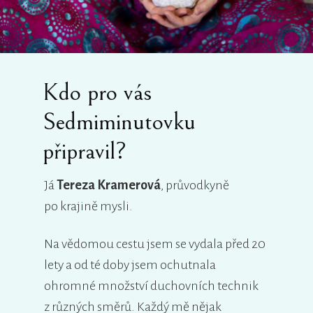
Kdo pro vás
Sedmiminutovku
připravil?
Já
Tereza Kramerová
, průvodkyně
po krajině mysli.
Na vědomou cestu jsem se vydala před 20
lety a od té doby jsem ochutnala
ohromné množství duchovních technik
z různých směrů. Každý mě nějak