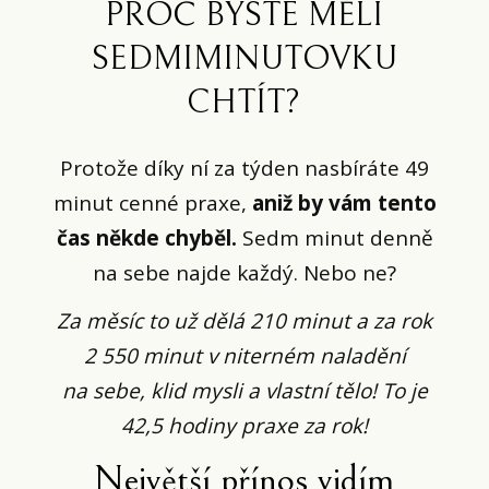
PROČ BYSTE MĚLI
SEDMIMINUTOVKU
CHTÍT?
Protože díky ní za týden nasbíráte 49
minut cenné praxe,
aniž by vám tento
čas někde chyběl.
Sedm minut denně
na sebe najde každý. Nebo ne?
Za měsíc to už dělá 210 minut a za rok
2 550 minut v niterném naladění
na sebe, klid mysli a vlastní tělo! To je
42,5 hodiny praxe za rok!
Největší přínos vidím