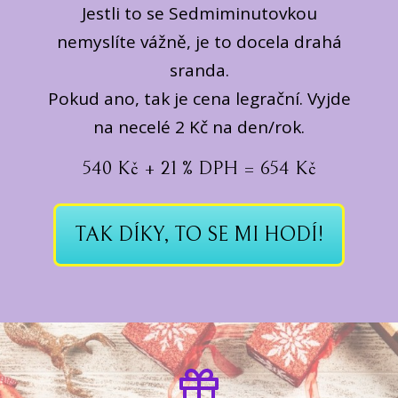
Jestli to se Sedmiminutovkou
nemyslíte vážně, je to docela drahá
sranda.
Pokud ano, tak je cena legrační. Vyjde
na necelé 2 Kč na den/rok.
540 Kč + 21 % DPH = 654 Kč
TAK DÍKY, TO SE MI HODÍ!