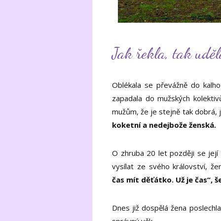
Jak řekla, tak uděl
Oblékala se převážně do kalhot
zapadala do mužských kolektivů
mužům, že je stejně tak dobrá, j
koketní a nedejbože ženská.
O zhruba 20 let později se její
vysílat ze svého království, 
čas mít děťátko. Už je čas“,
Dnes již dospělá žena poslechla
správný věk.