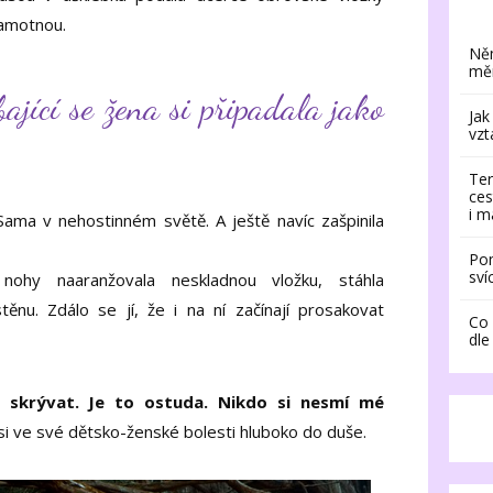
samotnou.
Něm
měn
jící se žena si připadala jako
Jak
vzt
Ter
ces
i m
Sama v nehostinném světě. A ještě navíc zašpinila
Pom
sví
 nohy naaranžovala neskladnou vložku, stáhla
těnu. Zdálo se jí, že i na ní začínají prosakovat
Co 
dle
e skrývat. Je to ostuda. Nikdo si nesmí mé
i ve své dětsko-ženské bolesti hluboko do duše.