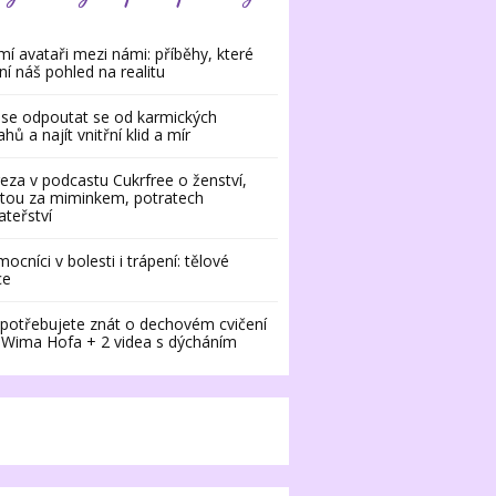
í avataři mezi námi: příběhy, které
í náš pohled na realitu
 se odpoutat se od karmických
ahů a najít vnitřní klid a mír
eza v podcastu Cukrfree o ženství,
tou za miminkem, potratech
ateřství
ocníci v bolesti i trápení: tělové
ce
potřebujete znát o dechovém cvičení
 Wima Hofa + 2 videa s dýcháním