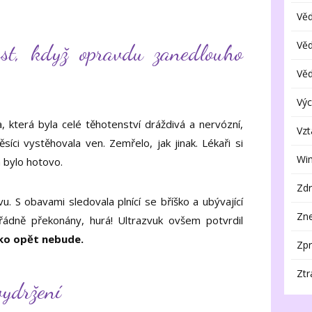
Vě
Vě
st, když opravdu zanedlouho
Vě
Výc
a, která byla celé těhotenství dráždivá a nervózní,
Vzt
ci vystěhovala ven. Zemřelo, jak jinak. Lékaři si
Wi
a bylo hotovo.
Zdr
. S obavami sledovala plnící se bříško a ubývající
Zne
 řádně překonány, hurá! Ultrazvuk ovšem potvrdil
nko opět nebude.
Zpr
Ztr
vydržení