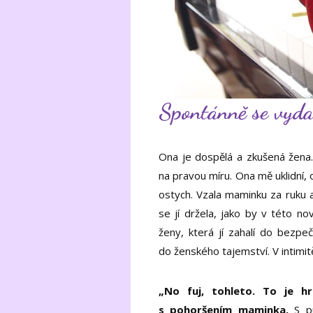
Spontánně se vyd
Ona je dospělá a zkušená žena.
na pravou míru. Ona mě uklidní, on
ostych. Vzala maminku za ruku a
se jí držela, jako by v této nov
ženy, která jí zahalí do bezpeč
do ženského tajemství. V intimit
„No fuj, tohleto. To je hrů
s pohoršením maminka.
S pu