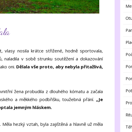
Men
Ot
ala
Par
Pla
, vlasy nosila krátce střižené, hodně sportovala,
Poč
, naladila v sobě strunku soutěžení a dokazování
Po
ako oni.
Dělala vše proto, aby nebyla přitažlivá,
Po
Pot
 vnitřní žena probudila z dlouhého kómatu a začala
ženského a měkkého podbřišku, toužebná přání.
„Je
Pr
 šeptala jemným hláskem.
Rit
. Měla hezký vztah, byla zajištěná a hlavně už měla
Těh