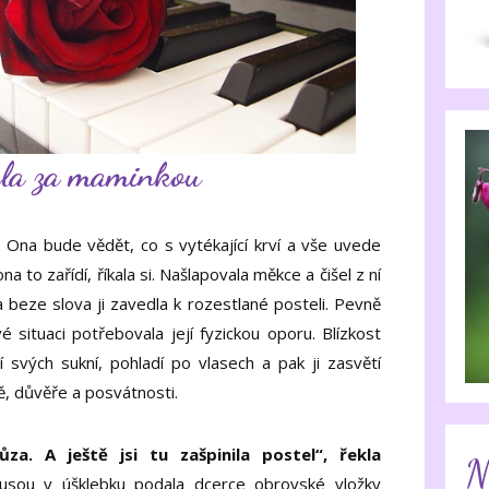
ala za maminkou
 Ona bude vědět, co s vytékající krví a vše uvede
a to zařídí, říkala si. Našlapovala měkce a čišel z ní
 beze slova ji zavedla k rozestlané posteli. Pevně
é situaci potřebovala její fyzickou oporu. Blízkost
í svých sukní, pohladí po vlasech a pak ji zasvětí
ě, důvěře a posvátnosti.
za. A ještě jsi tu zašpinila postel“, řekla
N
sou v úšklebku podala dcerce obrovské vložky