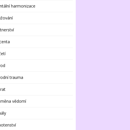
tální harmonizace
užování
tnerství
centa
etí
rod
rodní trauma
rat
oměna vědomí
uály
otenství