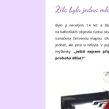
Žila byla jedna m
Bylo jí necelých 14 let a ži
na kalhotkách objevila rudou sk
označena červenou mapou. Dívk
jednat, ale jistá si nebyla. V jej
myšlenky:
„Ještě nejsem př
proboha dělat?“