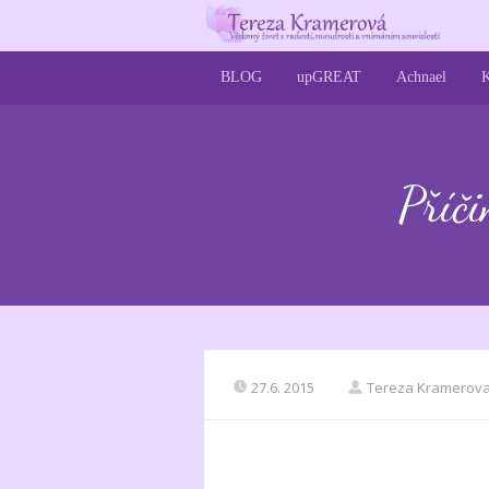
BLOG
upGREAT
Achnael
K
Příč
27.6. 2015
Tereza Kramerov