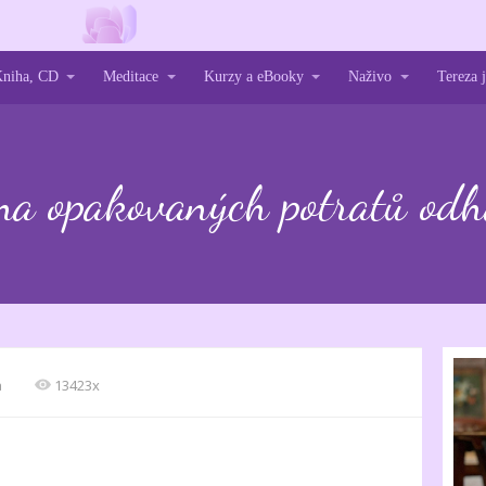
niha, CD
Meditace
Kurzy a eBooky
Naživo
Tereza
ina opakovaných potratů odh
a
13423x