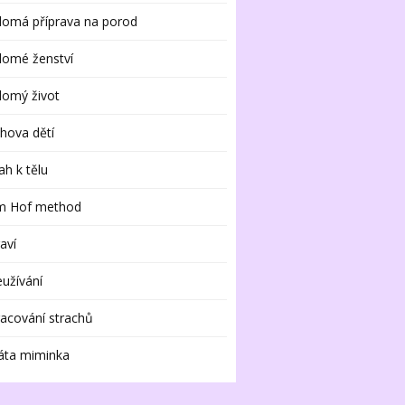
domá příprava na porod
domé ženství
domý život
hova dětí
ah k tělu
m Hof method
aví
užívání
acování strachů
áta miminka