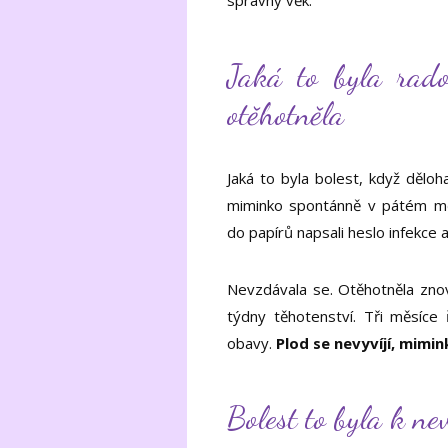
Jaká to byla rado
otěhotněla
Jaká to byla bolest, když děloh
miminko spontánně v pátém měsí
do papírů napsali heslo infekce 
Nevzdávala se. Otěhotněla znovu
týdny těhotenství. Tři měsíce
obavy.
Plod se nevyvíjí, mimi
Bolest to byla k ne