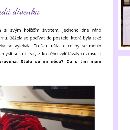
ladá dívenka
la si svým holčičím životem. Jednoho dne ráno
vrnu. Běžela se podívat do postele, která byla také
a se vylekala. Trošku tušila, o co by se mohlo
í mysli se točil vír, z kterého vylétávaly rozrušující
ipravená. Stalo se mi něco? Co s tím mám