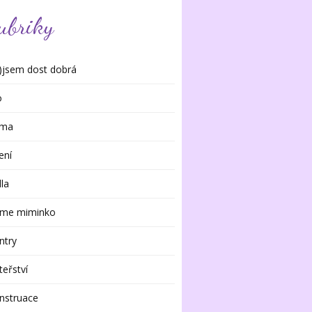
ubriky
)jsem dost dobrá
o
rma
ení
dla
me miminko
ntry
eřství
nstruace