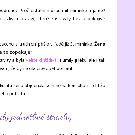
podruhé? Proč ostatní můžou mít miminko a já ne?
otázky a otázky, které zůstávaly bez uspokojivé
enci a truchlení přišlo v řadě již 3. miminko.
Žena
se to zopakuje?
tivity a byla
velice dráždivá
. Tlumily ji léky, ale i tak
ám, že by mohla dítě opět potratit.
kulatá žena objednala ke mně na konzultaci – chtěla
ného potratu.
ly jednotlivé strachy