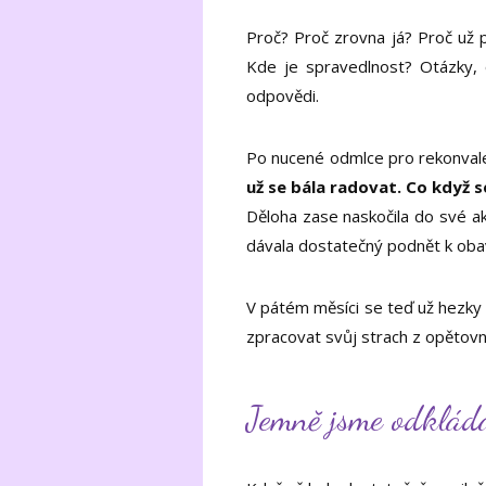
Proč? Proč zrovna já? Proč už 
Kde je spravedlnost? Otázky, 
odpovědi.
Po nucené odmlce pro rekonvalesc
už se bála radovat. Co když 
Děloha zase naskočila do své ak
dávala dostatečný podnět k obav
V pátém měsíci se teď už hezky 
zpracovat svůj strach z opětov
Jemně jsme odkláda