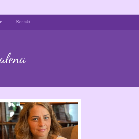
 je…
Kontakt
alena