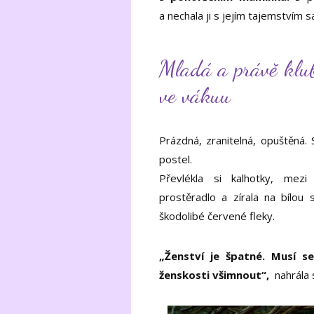
a nechala ji s jejím tajemstvím 
Mladá a právě kluba
ve vákuu
Prázdná, zranitelná, opuštěná. 
postel.
Převlékla si kalhotky, mezi
prostěradlo a zírala na bílou s
škodolibé červené fleky.
„Ženství je špatné. Musí s
ženskosti všimnout“,
nahrála s