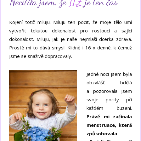
Necítila jsem, že
UŽ
je ten čas
Kojení totiž miluju. Miluju ten pocit, že moje tělo umí
vytvořit tekutou dokonalost pro rostoucí a sající
dokonalost. Miluju, jak je naše nejmlaší dcerka zdravá.
Prostě mi to dává smysl. Klidně i 16 x denně, k čemuž
jsme se snaživě dopracovaly.
Jedné noci jsem byla
obzvlášť bdělá
a pozorovala jsem
svoje pocity při
každém buzení.
Právě mi začínala
menstruace, která
způsobovala