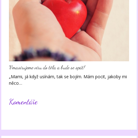
Vmasírujeme víru do těla a bude se spát!
„Mami, já když usínám, tak se bojím. Mám pocit, jakoby mi
něco…
Komentáře