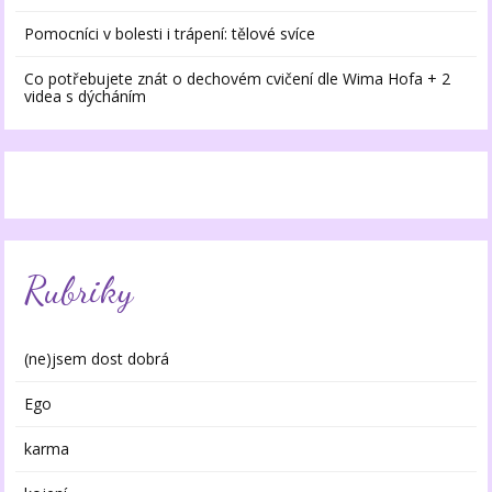
Pomocníci v bolesti i trápení: tělové svíce
Co potřebujete znát o dechovém cvičení dle Wima Hofa + 2
videa s dýcháním
Rubriky
(ne)jsem dost dobrá
Ego
karma