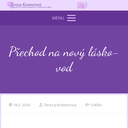
MENU
Přechod na nový lásko-
vod
16.3. 2016
Tereza Kramerova
13405x