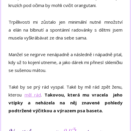
kruzích pod očima by mohli cvičit orangutani.
Trpělivosti mi zůstalo jen minimální nutné množství
a elán na blbnutí a spontánní radovánky s dětmi jsem
musela vyškrábávat ze dna sebe sama.
Manžel se nejprve nenápadně a následně i nápadně ptal,
kdy už to kojení utneme, a jako dárek mi přinesl skleničku
se sušenou mátou.
Také by se prý rád vyspal. Také by mě rád zpět ženu,
kterou
měl rád
.
Takovou, která mu vracela jeho
vtípky a neházela na něj znavené pohledy
podtržené výčitkou a výrazem psa baseta.