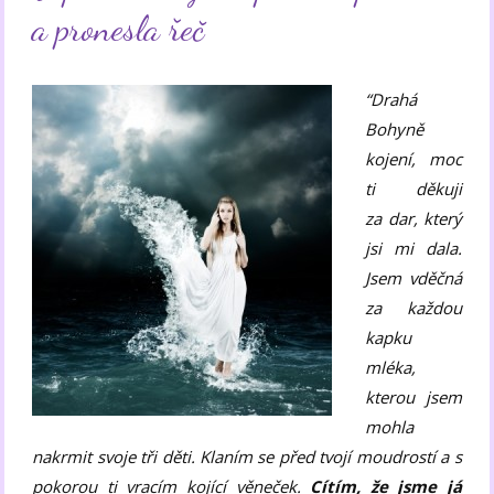
a pronesla řeč
“Drahá
Bohyně
kojení, moc
ti děkuji
za dar, který
jsi mi dala.
Jsem vděčná
za každou
kapku
mléka,
kterou jsem
mohla
nakrmit svoje tři děti. Klaním se před tvojí moudrostí a s
pokorou ti vracím kojící věneček.
Cítím, že jsme já