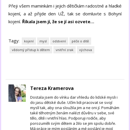
Přeji všem maminkám i jejich dětičkám radostné a hladké
kojení, a až přijde den UŽ, tak se domluvte s Bohyní
kojení.
Říkala jsem jí, že se jí asi ozvete…
Tagy:
kojení
mysl
odstvení
péče o dítě
vědomý přístup k dětem
vnitřní zrak
výchova
Tereza Kramerova
Dostala jsem do vínku dar vhledu do lidské mysli i
do jasu dětské duše. Učím lidi pracovat se svojí
myslí tak, aby ona sloužila jim a ne oni jí. Pomáhám
také těhotným ženám nalézt důvěru v sebe, své
tělo, dítě i vnitřní hlas. Podporuji rodiče, aby
porozuměli svým dětem a žilo se jim spolu dobře.
Má práce je mým posláním a mé poslání je mojí