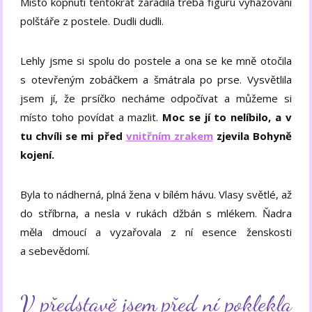
Místo kopnutí tentokrát zařadila třeba figuru vyhazování
polštáře z postele. Dudli dudli.
Lehly jsme si spolu do postele a ona se ke mně otočila
s otevřeným zobáčkem a šmátrala po prse. Vysvětlila
jsem jí, že prsíčko necháme odpočívat a můžeme si
místo toho povídat a mazlit.
Moc se jí to nelíbilo, a v
tu chvíli se mi před
vnitřním zrakem
zjevila Bohyně
kojení.
Byla to nádherná, plná žena v bílém hávu. Vlasy světlé, až
do stříbrna, a nesla v rukách džbán s mlékem. Ňadra
měla dmoucí a vyzařovala z ní esence ženskosti
a sebevědomí.
V představě jsem před ní poklekla