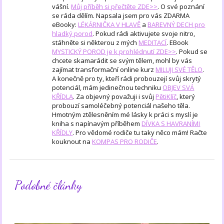
vášní.
Můj příběh si přečtěte ZDE>>
. O své poznání
se ráda dělím. Napsala jsem pro vás ZDARMA
eBooky:
LÉKÁRNIČKA V HLAVĚ
a
BAREVNÝ DECH pro
hladký porod
. Pokud rádi aktivujete svoje nitro,
stáhněte si některou z mých
MEDITACÍ
. EBook
MYSTICKÝ POROD je k prohlédnutí ZDE>>
. Pokud se
chcete skamarádit se svým tělem, mohl by vás
zajímat transformační online kurz
MILUJI SVÉ TĚLO
.
A konečně pro ty, kteří rádi probouzejí svůj skrytý
potenciál, mám jedinečnou techniku
OBJEV SVÁ
KŘÍDLA
. Za objevný považuji i svůj
PětiKlíč
, který
probouzí samoléčebný potenciál našeho těla.
Hmotným ztělesněním mé lásky k práci s myslí je
kniha s napínavým příběhem
DÍVKA S HAVRANÍMI
KŘÍDLY
. Pro vědomé rodiče tu taky něco mám! Račte
kouknout na
KOMPAS PRO RODIČE
.
Podobné články