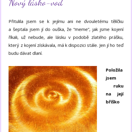
Nový lásko-vod
Přitulila jsem se k jejímu ani ne dvouletému tělíčku
a šeptala jsem jí do ouška, že “meme”, jak jsme kojení
říkali, už nebude, ale lásku v podobě zlatého prášku,
který z kojení získávala, má k dispozici stále. Jen jí ho teď
budu dávat dlaní.
Položila
jsem
ruku
na její
bříško