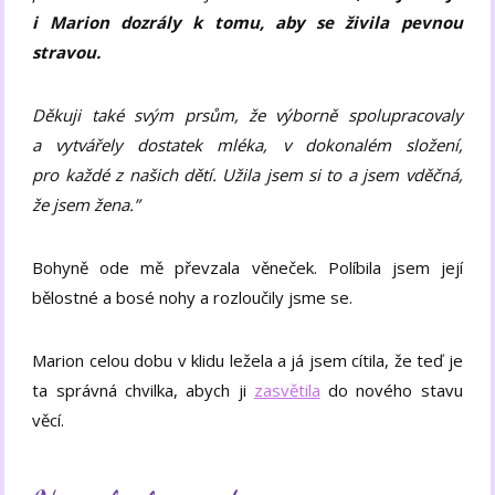
i Marion dozrály k tomu, aby se živila pevnou
stravou.
Děkuji také svým prsům, že výborně spolupracovaly
a vytvářely dostatek mléka, v dokonalém složení,
pro každé z našich dětí. Užila jsem si to a jsem vděčná,
že jsem žena.”
Bohyně ode mě převzala věneček. Políbila jsem její
bělostné a bosé nohy a rozloučily jsme se.
Marion celou dobu v klidu ležela a já jsem cítila, že teď je
ta správná chvilka, abych ji
zasvětila
do nového stavu
věcí.