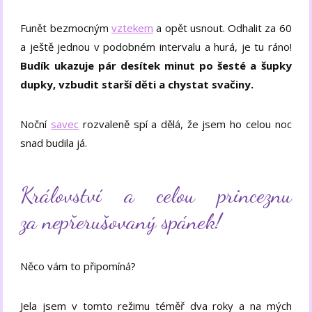
Funět bezmocným
vztekem
a opět usnout. Odhalit za 60
a ještě jednou v podobném intervalu a hurá, je tu ráno!
Budík ukazuje pár desítek minut po šesté a šupky
dupky, vzbudit starší děti a chystat svačiny.
Noční
savec
rozvaleně spí a dělá, že jsem ho celou noc
snad budila já.
Království a celou princeznu
za nepřerušovaný spánek!
Něco vám to připomíná?
Jela jsem v tomto režimu téměř dva roky a na mých