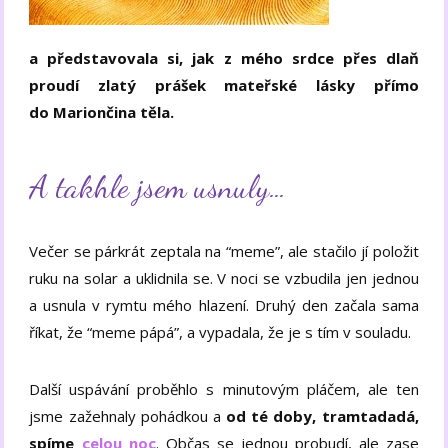
a představovala si, jak z mého srdce přes dlaň
proudí zlatý prášek mateřské lásky přímo
do Mariončina těla.
A takhle jsem usnuly…
Večer se párkrát zeptala na “meme”, ale stačilo jí položit
ruku na solar a uklidnila se. V noci se vzbudila jen jednou
a usnula v rymtu mého hlazení. Druhý den začala sama
říkat, že “meme pápá”, a vypadala, že je s tím v souladu.
Další uspávání proběhlo s minutovým pláčem, ale ten
jsme zažehnaly pohádkou a
od té doby, tramtadadá,
spíme
celou noc
. Občas se jednou probudí, ale zase