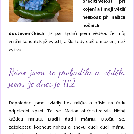
přecitlivělost při
kojení a i moji větší
nelibost při našich
nočních
dostaveníčkách.
Již pár týdnů jsem věděla, že můj
vnitřní kohoutek již vyschl, a šlo tedy spíš o mazlení, než
výživu.
Ráno jsem se probudila a věděla
jsem, že dnes je UŽ
Dopoledne jsme zvládly bez mlíčka a přišlo na řadu
odpolední spaní. To se Marion občerstvovala klidně
každou minutu.
Dudli dudli mámu.
Otočit se,
zažbleptat, kopnout nohou a znovu dudli dudli mámu.