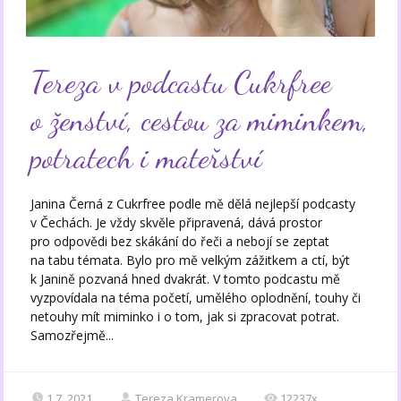
Tereza v podcastu Cukrfree
o ženství, cestou za miminkem,
potratech i mateřství
Janina Černá z Cukrfree podle mě dělá nejlepší podcasty
v Čechách. Je vždy skvěle připravená, dává prostor
pro odpovědi bez skákání do řeči a nebojí se zeptat
na tabu témata. Bylo pro mě velkým zážitkem a ctí, být
k Janině pozvaná hned dvakrát. V tomto podcastu mě
vyzpovídala na téma početí, umělého oplodnění, touhy či
netouhy mít miminko i o tom, jak si zpracovat potrat.
Samozřejmě...
1.7. 2021
Tereza Kramerova
12237x