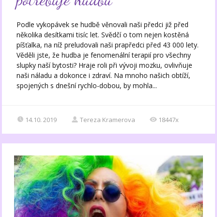
Podle vykopávek se hudbě věnovali naši předci již před
několika desítkami tisíc let. Svědčí o tom nejen kostěná
píšťalka, na níž preludovali naši prapředci před 43 000 lety.
Věděli jste, že hudba je fenomenální terapií pro všechny
slupky naší bytosti? Hraje roli při vývoji mozku, ovlivňuje
naši náladu a dokonce i zdraví. Na mnoho našich obtíží,
spojených s dnešní rychlo-dobou, by mohla...
14.10. 2019
Tereza Kramerova
18447x