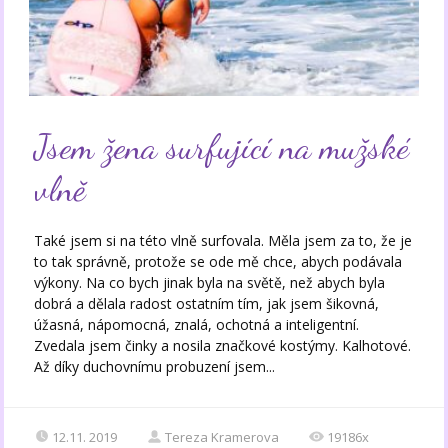
Jsem žena surfující na mužské
vlně
Také jsem si na této vlně surfovala. Měla jsem za to, že je
to tak správně, protože se ode mě chce, abych podávala
výkony. Na co bych jinak byla na světě, než abych byla
dobrá a dělala radost ostatním tím, jak jsem šikovná,
úžasná, nápomocná, znalá, ochotná a inteligentní.
Zvedala jsem činky a nosila značkové kostýmy. Kalhotové.
Až díky duchovnímu probuzení jsem...
12.11. 2019
Tereza Kramerova
19186x