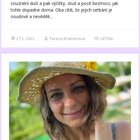
souznění duší a pak výčitky, stud a pocit bezmoci, jak
tohle dopadne doma. Oba cítili, že jejich setkání je
osudové a nevěděli...
27.5. 2023
Tereza Kramerova
24736x