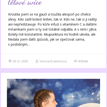
tělové svíce
Kroutila jsem se na gauči a toužila alespoň po chvilce
úlevy. Kdo zažil bolest ledvin, tak ví. Kdo ne, tak si ji raději
ani nepředstavuje. Po kůře infuzí s vitamínem C a dalšími
mňamkami jsem si ty své totálně odpálila. A s nimi i játra.
Bolely mě konstantně. Akupunktura mi hodně ulevila, ale
hledala jsem další způsob, jak se opečovat sama,
s podobným...
29.12. 2020
Tereza Kramerova
43928x