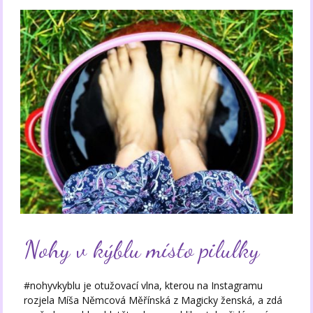
Nohy v kýblu místo pilulky
#nohyvkyblu je otužovací vlna, kterou na Instagramu
rozjela Míša Němcová Měřínská z Magicky ženská, a zdá