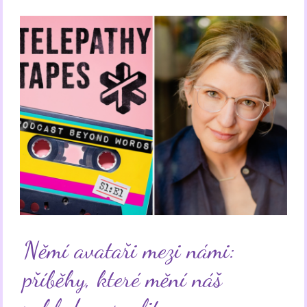
Němí avataři mezi námi:
příběhy, které mění náš