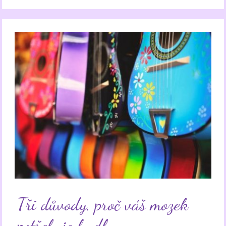
Tři důvody, proč váš mozek
potřebuje hudbu