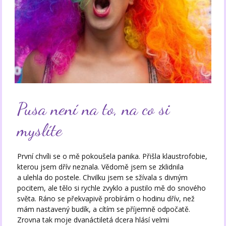
Pusa není na to, na co si
myslíte
První chvíli se o mě pokoušela panika. Přišla klaustrofobie,
kterou jsem dřív neznala. Vědomě jsem se zklidnila
a ulehla do postele. Chvilku jsem se sžívala s divným
pocitem, ale tělo si rychle zvyklo a pustilo mě do snového
světa. Ráno se překvapivě probírám o hodinu dřív, než
mám nastavený budík, a cítím se příjemně odpočatě.
Zrovna tak moje dvanáctiletá dcera hlásí velmi