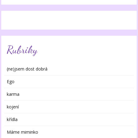
Rubriky
(ne)jsem dost dobrá
Ego
karma
kojení
křídla
Máme miminko