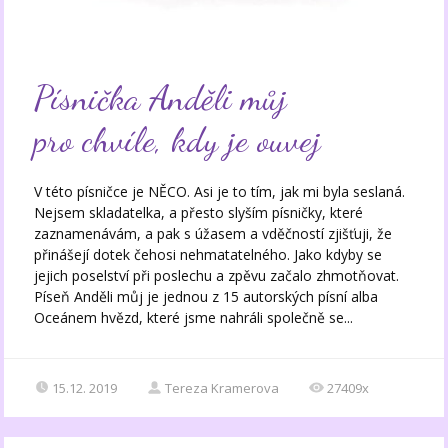
Písnička Anděli můj
pro chvíle, kdy je ouvej
V této písničce je NĚCO. Asi je to tím, jak mi byla seslaná.
Nejsem skladatelka, a přesto slyším písničky, které
zaznamenávám, a pak s úžasem a vděčností zjišťuji, že
přinášejí dotek čehosi nehmatatelného. Jako kdyby se
jejich poselství při poslechu a zpěvu začalo zhmotňovat.
Píseň Anděli můj je jednou z 15 autorských písní alba
Oceánem hvězd, které jsme nahráli společně se...
15.12. 2019
Tereza Kramerova
27409x