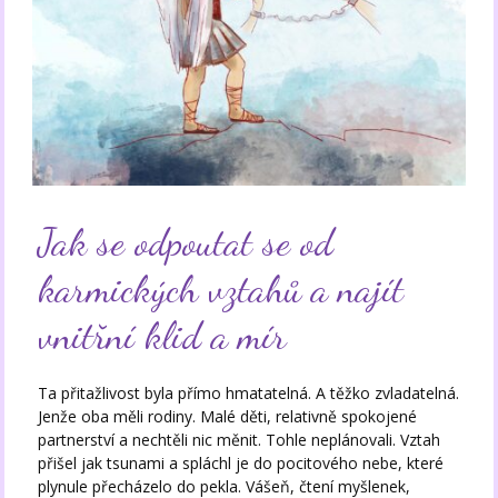
Jak se odpoutat se od
karmických vztahů a najít
vnitřní klid a mír
Ta přitažlivost byla přímo hmatatelná. A těžko zvladatelná.
Jenže oba měli rodiny. Malé děti, relativně spokojené
partnerství a nechtěli nic měnit. Tohle neplánovali. Vztah
přišel jak tsunami a spláchl je do pocitového nebe, které
plynule přecházelo do pekla. Vášeň, čtení myšlenek,