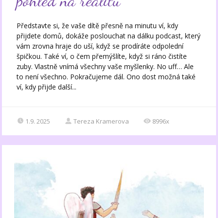
pohled na realitu
Představte si, že vaše dítě přesně na minutu ví, kdy
přijdete domů, dokáže poslouchat na dálku podcast, který
vám zrovna hraje do uší, když se prodíráte odpolední
špičkou. Také ví, o čem přemýšlíte, když si ráno čistíte
zuby. Vlastně vnímá všechny vaše myšlenky. No uff… Ale
to není všechno. Pokračujeme dál. Ono dost možná také
ví, kdy přijde další...
1.9. 2025
Tereza Kramerova
8996x