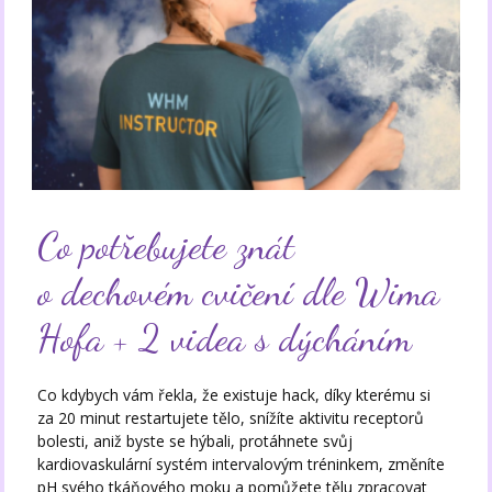
Co potřebujete znát
o dechovém cvičení dle Wima
Hofa + 2 videa s dýcháním
Co kdybych vám řekla, že existuje hack, díky kterému si
za 20 minut restartujete tělo, snížíte aktivitu receptorů
bolesti, aniž byste se hýbali, protáhnete svůj
kardiovaskulární systém intervalovým tréninkem, změníte
pH svého tkáňového moku a pomůžete tělu zpracovat