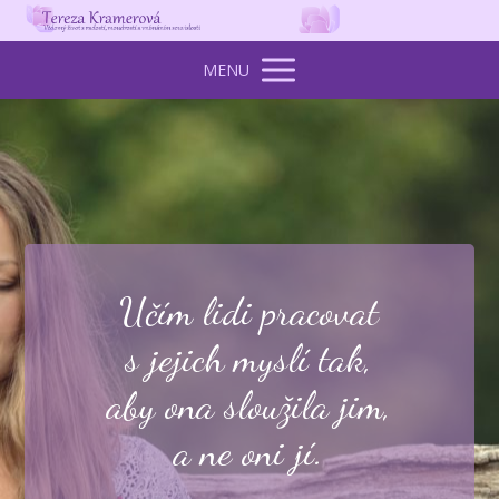
MENU
Učím lidi pracovat
s jejich myslí tak,
aby ona sloužila jim,
a ne oni jí.