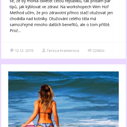
se, že by mohla obletět celou republiku, tak přidám pár
tipů, jak kýblovat ve zdraví.⁣⁣ Na workshopech Wim Hof
Method učím, že pro zdravotní přínos stačí otužovat jen
chodidla nad kotníky.⁣ Otužování celého těla má
samozřejmě mnoho dalších benefitů, ale o tom příště.⁣⁣ ⁣⁣
Proč...
12.12. 2019
Tereza Kramerova
22662x