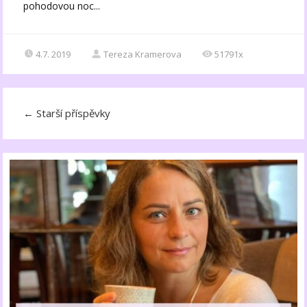
pohodovou noc...
4.7. 2019
Tereza Kramerova
51791x
←
Starší příspěvky