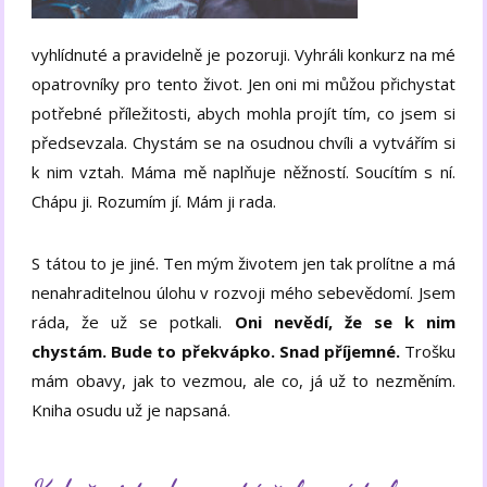
vyhlídnuté a pravidelně je pozoruji. Vyhráli konkurz na mé
opatrovníky pro tento život. Jen oni mi můžou přichystat
potřebné příležitosti, abych mohla projít tím, co jsem si
předsevzala. Chystám se na osudnou chvíli a vytvářím si
k nim vztah. Máma mě naplňuje něžností. Soucítím s ní.
Chápu ji. Rozumím jí. Mám ji rada.
S tátou to je jiné. Ten mým životem jen tak prolítne a má
nenahraditelnou úlohu v rozvoji mého sebevědomí. Jsem
ráda, že už se potkali.
Oni nevědí, že se k nim
chystám. Bude to překvápko. Snad příjemné.
Trošku
mám obavy, jak to vezmou, ale co, já už to nezměním.
Kniha osudu už je napsaná.