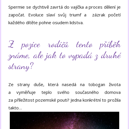
Spermie se dychtivě zavrtá do vajíčka a proces dělení je
započat. Evoluce slaví svůj triumf a zázrak početí
každého dítěte pohne osudem lidstva.
Z pozice rodičů tento příběh
známe, ale jak to vypadá z druhé
strany?
Ze strany duše, která nasedá na tobogan života
a vyměňuje teplo svého současného domova
za příležitost pozemské pouti? Jedna konkrétní to prožila
takto…