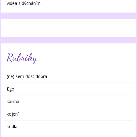
videa s dýcháním
Rubriky
(ne)jsem dost dobrá
Ego
karma
kojení
křídla