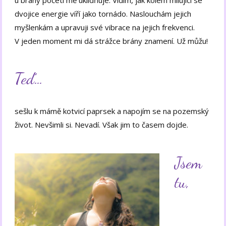
dvojice energie víří jako tornádo. Naslouchám jejich
myšlenkám a upravuji své vibrace na jejich frekvenci.
V jeden moment mi dá strážce brány znamení. Už můžu!
Teď…
sešlu k mámě kotvicí paprsek a napojím se na pozemský
život. Nevšimli si. Nevadí. Však jim to časem dojde.
Jsem
tu,