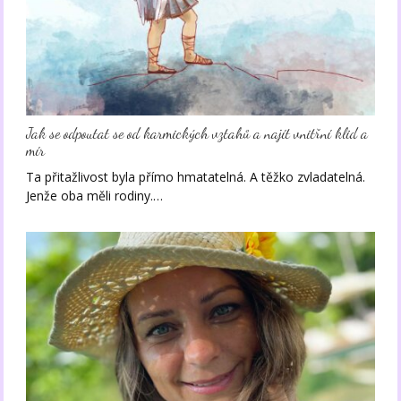
Jak se odpoutat se od karmických vztahů a najít vnitřní klid a
mír
Ta přitažlivost byla přímo hmatatelná. A těžko zvladatelná.
Jenže oba měli rodiny.…