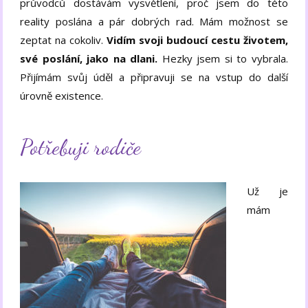
průvodců dostávám vysvětlení, proč jsem do této
reality poslána a pár dobrých rad. Mám možnost se
zeptat na cokoliv.
Vidím svoji budoucí cestu životem,
své poslání, jako na dlani.
Hezky jsem si to vybrala.
Přijímám svůj úděl a připravuji se na vstup do další
úrovně existence.
Potřebuji rodiče
Už je
mám