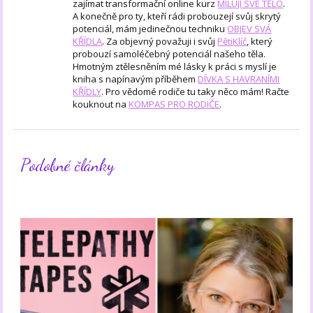
zajímat transformační online kurz
MILUJI SVÉ TĚLO
.
A konečně pro ty, kteří rádi probouzejí svůj skrytý
potenciál, mám jedinečnou techniku
OBJEV SVÁ
KŘÍDLA
. Za objevný považuji i svůj
PětiKlíč
, který
probouzí samoléčebný potenciál našeho těla.
Hmotným ztělesněním mé lásky k práci s myslí je
kniha s napínavým příběhem
DÍVKA S HAVRANÍMI
KŘÍDLY
. Pro vědomé rodiče tu taky něco mám! Račte
kouknout na
KOMPAS PRO RODIČE
.
Podobné články