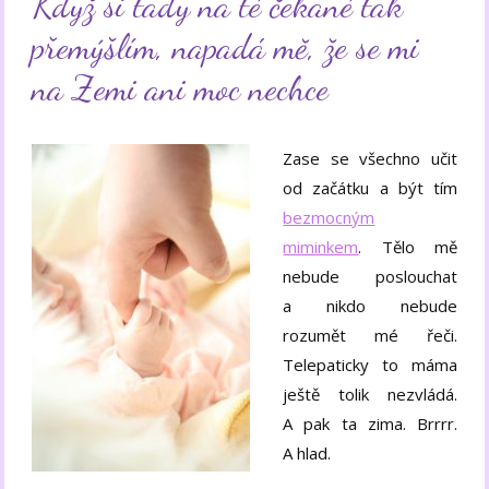
Když si tady na té čekané tak
přemýšlím, napadá mě, že se mi
na Zemi ani moc nechce
Zase se všechno učit
od začátku a být tím
bezmocným
miminkem
. Tělo mě
nebude poslouchat
a nikdo nebude
rozumět mé řeči.
Telepaticky to máma
ještě tolik nezvládá.
A pak ta zima. Brrrr.
A hlad.