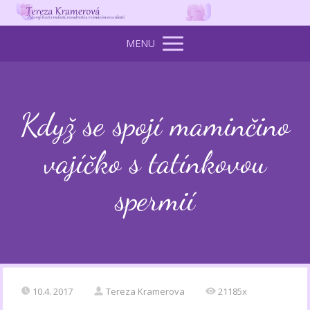
MENU
Když se spojí maminčino
vajíčko s tatínkovou
spermií
10.4. 2017
Tereza Kramerova
21185x