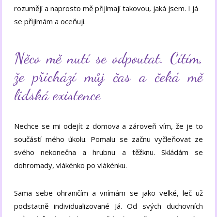
rozumějí a naprosto mě přijímají takovou, jaká jsem. I já
se přijímám a oceňuji.
Něco mě nutí se odpoutat. Cítím,
že přichází můj čas a čeká mě
lidská existence
Nechce se mi odejít z domova a zároveň vím, že je to
součástí mého úkolu. Pomalu se začnu vyčleňovat ze
svého nekonečna a hrubnu a těžknu. Skládám se
dohromady, vlákénko po vlákénku.
Sama sebe ohraničím a vnímám se jako velké, leč už
podstatně individualizované Já. Od svých duchovních