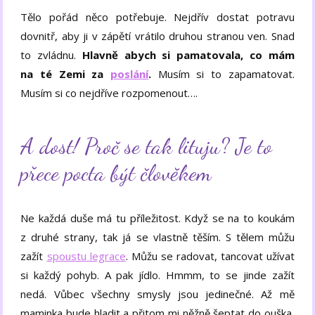
Tělo pořád něco potřebuje. Nejdřív dostat potravu
dovnitř, aby ji v zápětí vrátilo druhou stranou ven. Snad
to zvládnu.
Hlavně abych si pamatovala, co mám
na té Zemi za
poslání
.
Musím si to zapamatovat.
Musím si co nejdříve rozpomenout….
A dost! Proč se tak lituju? Je to
přece pocta být člověkem
Ne každá duše má tu příležitost. Když se na to koukám
z druhé strany, tak já se vlastně těším. S tělem můžu
zažít
spoustu legrace
. Můžu se radovat, tancovat užívat
si každý pohyb. A pak jídlo. Hmmm, to se jinde zažít
nedá. Vůbec všechny smysly jsou jedinečné. Až mě
maminka bude hladit a přitom mi něžně šeptat do ouška,