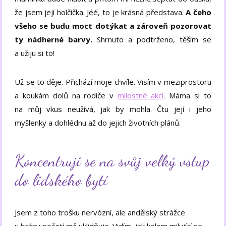
že jsem její holčička. Jéé, to je krásná představa.
A čeho
všeho se budu moct dotýkat a zároveň pozorovat
ty nádherné barvy.
Shrnuto a podtrženo, těším se
a užiju si to!
Už se to děje. Přichází moje chvíle. Visím v meziprostoru
a koukám dolů na rodiče v
milostné akci
. Máma si to
na můj vkus neužívá, jak by mohla. Čtu její i jeho
myšlenky a dohlédnu až do jejich životních plánů.
Koncentruji se na svůj velký vstup
do lidského bytí
Jsem z toho trošku nervózní, ale andělský strážce
u brány početí mě uklidňuje. Vidím, jak kolem milující se