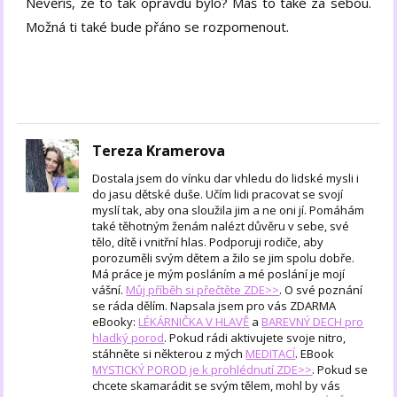
Nevěříš, že to tak opravdu bylo? Máš to také za sebou.
Možná ti také bude přáno se rozpomenout.
Tereza Kramerova
Dostala jsem do vínku dar vhledu do lidské mysli i
do jasu dětské duše. Učím lidi pracovat se svojí
myslí tak, aby ona sloužila jim a ne oni jí. Pomáhám
také těhotným ženám nalézt důvěru v sebe, své
tělo, dítě i vnitřní hlas. Podporuji rodiče, aby
porozuměli svým dětem a žilo se jim spolu dobře.
Má práce je mým posláním a mé poslání je mojí
vášní.
Můj příběh si přečtěte ZDE>>
. O své poznání
se ráda dělím. Napsala jsem pro vás ZDARMA
eBooky:
LÉKÁRNIČKA V HLAVĚ
a
BAREVNÝ DECH pro
hladký porod
. Pokud rádi aktivujete svoje nitro,
stáhněte si některou z mých
MEDITACÍ
. EBook
MYSTICKÝ POROD je k prohlédnutí ZDE>>
. Pokud se
chcete skamarádit se svým tělem, mohl by vás