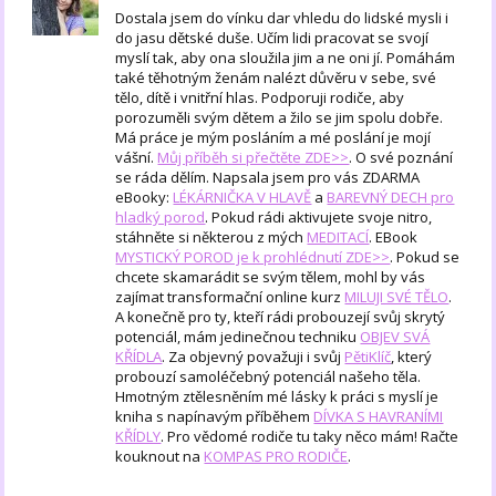
Dostala jsem do vínku dar vhledu do lidské mysli i
do jasu dětské duše. Učím lidi pracovat se svojí
myslí tak, aby ona sloužila jim a ne oni jí. Pomáhám
také těhotným ženám nalézt důvěru v sebe, své
tělo, dítě i vnitřní hlas. Podporuji rodiče, aby
porozuměli svým dětem a žilo se jim spolu dobře.
Má práce je mým posláním a mé poslání je mojí
vášní.
Můj příběh si přečtěte ZDE>>
. O své poznání
se ráda dělím. Napsala jsem pro vás ZDARMA
eBooky:
LÉKÁRNIČKA V HLAVĚ
a
BAREVNÝ DECH pro
hladký porod
. Pokud rádi aktivujete svoje nitro,
stáhněte si některou z mých
MEDITACÍ
. EBook
MYSTICKÝ POROD je k prohlédnutí ZDE>>
. Pokud se
chcete skamarádit se svým tělem, mohl by vás
zajímat transformační online kurz
MILUJI SVÉ TĚLO
.
A konečně pro ty, kteří rádi probouzejí svůj skrytý
potenciál, mám jedinečnou techniku
OBJEV SVÁ
KŘÍDLA
. Za objevný považuji i svůj
PětiKlíč
, který
probouzí samoléčebný potenciál našeho těla.
Hmotným ztělesněním mé lásky k práci s myslí je
kniha s napínavým příběhem
DÍVKA S HAVRANÍMI
KŘÍDLY
. Pro vědomé rodiče tu taky něco mám! Račte
kouknout na
KOMPAS PRO RODIČE
.