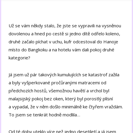
Už se vám někdy stalo, že jste se vypravili na vysněnou
dovolenou a hned po cestě si jedno dítě odřelo koleno,
druhé začalo píchat v uchu, kufr odcestoval do Hanoje
místo do Bangkoku a na hotelu vám dali pokoj druhé
kategorie?
Já jsem už pár takových kumulujících se katastrof zažila
a byly vyšperkované pročůranými matracemi od
předchozích hostů, všemožnou havětí a vrchol byl
malajsijský pokoj bez oken, který byl porostlý plísní
a vypadal, že v něm došlo minimálně ke čtyřem vraždám.
To jsem se tenkrát hodně modlila…
Od té doby uteklo více než jedno desetiletí a já jsem