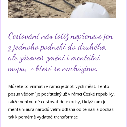
Cestování nás totiž nepřenese jen
z jednoho podnebí do druhého,
ale zároveň změní i mentální
mapu, v které se nacházíme.
Můžete to vnímat i v rámci jednotlivých měst. Tento
posun vědomí je pocítitelný už v rámci České republiky,
takže není nutné cestovat do exotiky, i když tam je
mentální aura národů velmi odlišná od té naší a dochází
tak k poměrně vydatné transformaci.