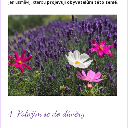
jen úsměv!), kterou
projevuji obyvatelům této země
.
4. Položím se do důvěry