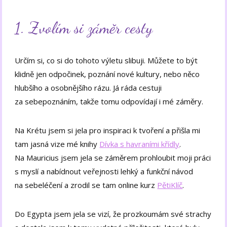
1. Zvolím si záměr cesty
Určím si, co si do tohoto výletu slibuji. Můžete to být
klidně jen odpočinek, poznání nové kultury, nebo něco
hlubšího a osobnějšího rázu. Já ráda cestuji
za sebepoznáním, takže tomu odpovídají i mé záměry.
Na Krétu jsem si jela pro inspiraci k tvoření a přišla mi
tam jasná vize mé knihy
Dívka s havraními křídly
.
Na Mauricius jsem jela se záměrem prohloubit moji práci
s myslí a nabídnout veřejnosti lehký a funkční návod
na sebeléčení a zrodil se tam online kurz
PětiKlíč
.
Do Egypta jsem jela se vizí, že prozkoumám své strachy