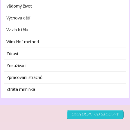
Vědomý život
Výchova dětí
Vztah k tělu
Wim Hof method
Zdraví
Zneužívání
Zpracování strachů
Ztráta miminka
ODSTOUPIT OD SMLOUVY