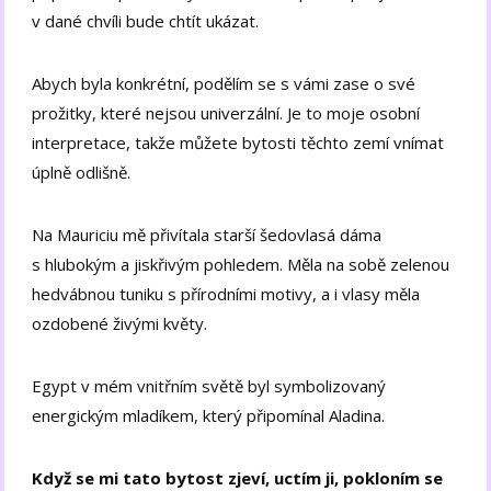
v dané chvíli bude chtít ukázat.
Abych byla konkrétní, podělím se s vámi zase o své
prožitky, které nejsou univerzální. Je to moje osobní
interpretace, takže můžete bytosti těchto zemí vnímat
úplně odlišně.
Na Mauriciu mě přivítala starší šedovlasá dáma
s hlubokým a jiskřivým pohledem. Měla na sobě zelenou
hedvábnou tuniku s přírodními motivy, a i vlasy měla
ozdobené živými květy.
Egypt v mém vnitřním světě byl symbolizovaný
energickým mladíkem, který připomínal Aladina.
Když se mi tato bytost zjeví, uctím ji, pokloním se