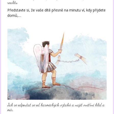
realitu
Představte si, že vaše dítě přesně na minutu ví, kdy přijdete
domů,…
Jak se odpoutat se od karmických vztahů a najít vnitřní klid a
mír