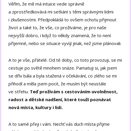
Věřím, že mě má intuice vede správně
a zprostředkovává mi setkání s těmi správnými lidmi
i zkušenostmi. Předpokládá to ovšem ochotu přijmout
život a také to, že vše, co prožíváme, je pro naše
nejvyšší dobro, i když to někdy znamená, že to není
příjemné, nebo se situace vyvíjí jinak, než jsme plánovali.
A to je vše, přátelé. Od té doby, co toto provozuji, se mi
cestuje po světě mnohem snáze. Pamatuji si, jak jsem
se dřív bála a byla stažená v očekávání, co zlého se mi
přihodí a měla jsem pocit, že musím být neustále
ve střehu.
Teď prožívám s cestováním uvolněnost,
radost a dětské nadšení, které touží poznávat
nová místa, kultury i lidi.
A to samé přeji i vám. Nechť vás duch místa přijme