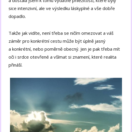
a dostala jsem k tomu vydatné příležitosti, které byly
sice intenzivní, ale ve výsledku láskyplné a vše dobře
dopadlo.
Takže jak vidíte, není třeba se ničím omezovat a váš
záměr pro konkrétní cestu může být úplně jasný
a konkrétní, nebo poměrně obecný. Jen je pak třeba mít
oči i srdce otevřené a všímat si znamení, které realita
přináší.