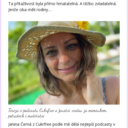
Ta přitažlivost byla přímo hmatatelná. A těžko zvladatelná.
Jenže oba měli rodiny.…
Tereza v podcastu Cukrfree o ženství, cestou za miminkem,
potratech i mateřství
Janina Černá z Cukrfree podle mě dělá nejlepší podcasty v