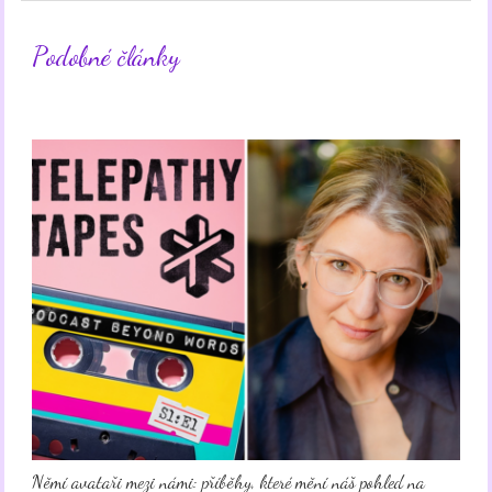
Podobné články
Němí avataři mezi námi: příběhy, které mění náš pohled na