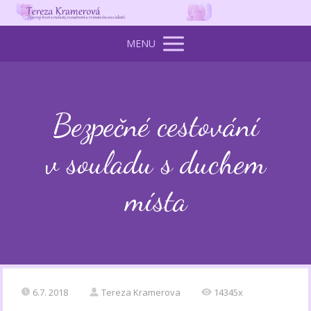
MENU
Bezpečné cestování
v souladu s duchem
místa
6.7. 2018
Tereza Kramerova
14345x