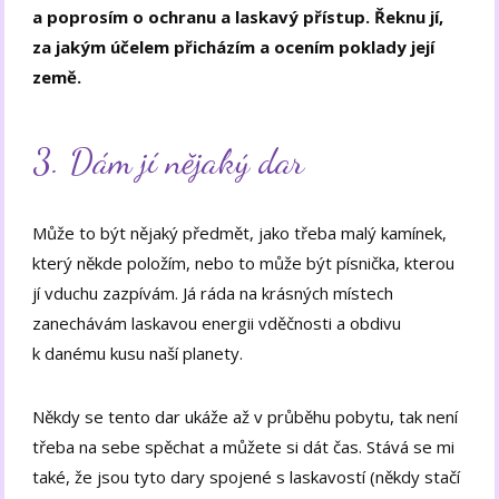
a poprosím o ochranu a laskavý přístup. Řeknu jí,
za jakým účelem přicházím a ocením poklady její
země.
3. Dám jí nějaký dar
Může to být nějaký předmět, jako třeba malý kamínek,
který někde položím, nebo to může být písnička, kterou
jí vduchu zazpívám. Já ráda na krásných místech
zanechávám laskavou energii vděčnosti a obdivu
k danému kusu naší planety.
Někdy se tento dar ukáže až v průběhu pobytu, tak není
třeba na sebe spěchat a můžete si dát čas. Stává se mi
také, že jsou tyto dary spojené s laskavostí (někdy stačí