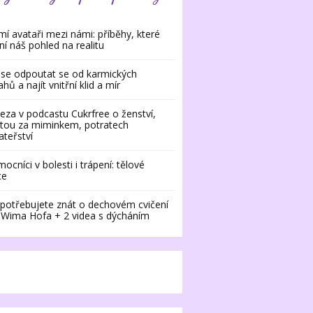
í avataři mezi námi: příběhy, které
í náš pohled na realitu
 se odpoutat se od karmických
ahů a najít vnitřní klid a mír
eza v podcastu Cukrfree o ženství,
tou za miminkem, potratech
ateřství
ocníci v bolesti i trápení: tělové
ce
potřebujete znát o dechovém cvičení
 Wima Hofa + 2 videa s dýcháním