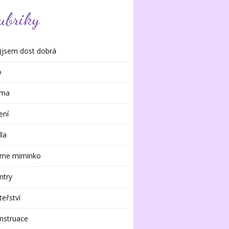
ubriky
)jsem dost dobrá
o
rma
ení
dla
me miminko
ntry
eřství
nstruace