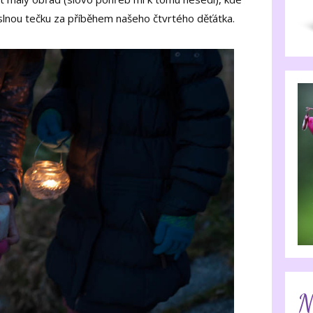
yslnou tečku za příběhem našeho čtvrtého děťátka.
N