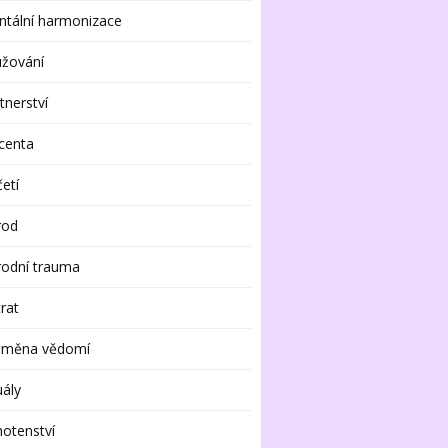
tální harmonizace
užování
tnerství
centa
etí
rod
rodní trauma
rat
oměna vědomí
uály
otenství