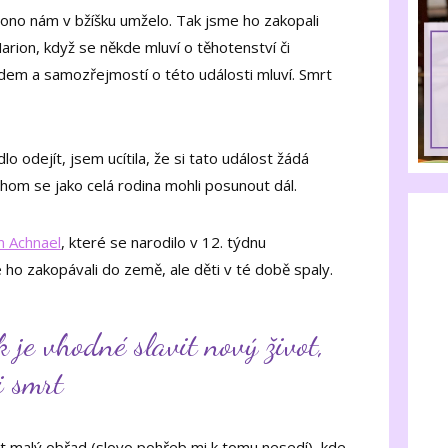
 ono nám v bžíšku umželo. Tak jsme ho zakopali
Marion, když se někde mluví o těhotenství či
lidem a samozřejmostí o této události mluví. Smrt
o odejít, jsem ucítila, že si tato událost žádá
om se jako celá rodina mohli posunout dál.
 Achnael
, které se narodilo v 12. týdnu
e ho zakopávali do země, ale děti v té době spaly.
 je vhodné slavit nový život,
i smrt
t malý obřad (slovo pohřeb mi k tomu nesedí), kde