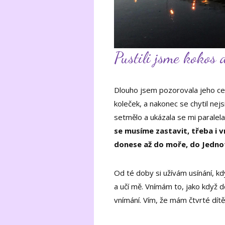
Pustili jsme kokos
Dlouho jsem pozorovala jeho cestu
koleček, a nakonec se chytil nej
setmělo a ukázala se mi paralela
se musíme zastavit, třeba i v
donese až do moře, do Jedno
Od té doby si užívám usínání, k
a učí mě. Vnímám to, jako když 
vnímání. Vím, že mám čtvrté dítě