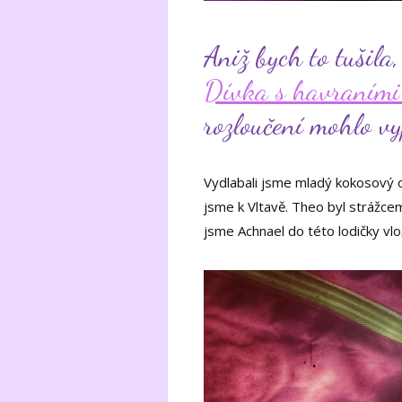
Aniž bych to tušila,
Dívka s havraními
rozloučení mohlo v
Vydlabali jsme mladý kokosový oř
jsme k Vltavě. Theo byl strážcem
jsme Achnael do této lodičky vloži