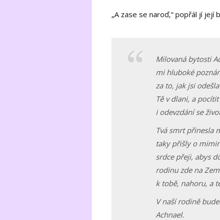
„A zase se naroď,“ popřál jí její 
Milovaná bytosti Ach
mi hluboké poznání
za to, jak jsi odešl
Tě v dlani, a pocít
i odevzdání se živo
Tvá smrt přinesla 
taky přišly o mimin
srdce přeji, abys d
rodinu zde na Zemi
k tobě, nahoru, a t
V naší rodině bude
Achnael.