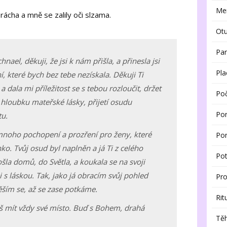
Men
brácha a mně se zalily oči slzama.
Ot
Par
nael, děkuji, že jsi k nám přišla, a přinesla jsi
Pla
, které bych bez tebe nezískala. Děkuji Ti
a a dala mi příležitost se s tebou rozloučit, držet
Poč
it hloubku mateřské lásky, přijetí osudu
Po
tu.
mnoho pochopení a prozření pro ženy, které
Po
ko. Tvůj osud byl naplněn a já Ti z celého
Pot
ošla domů, do Světla, a koukala se na svoji
 s láskou. Tak, jako já obracím svůj pohled
Pr
ěším se, až se zase potkáme.
Rit
š mít vždy své místo. Buď s Bohem, drahá
Těh