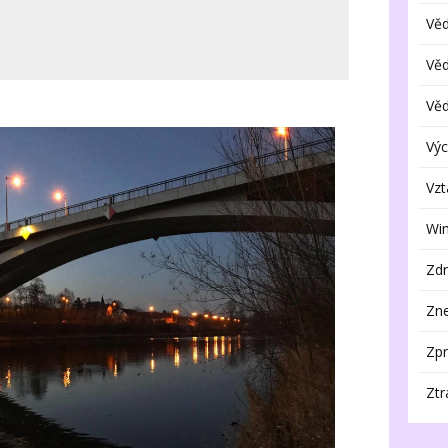
Vě
Vě
Vě
Výc
Vzt
Wi
Zdr
Zne
Zpr
Ztr