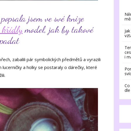
Něm
 popsala jsem ve své knize
měn
 křídly
model, jak by takové
Jak
vzt
ypadat
Ter
ces
i m
ech, zabalili pár symbolických předmětů a vyrazili
 lucerničky a holky se postaraly o dárečky, které
Pom
sví
li.
Co 
dle