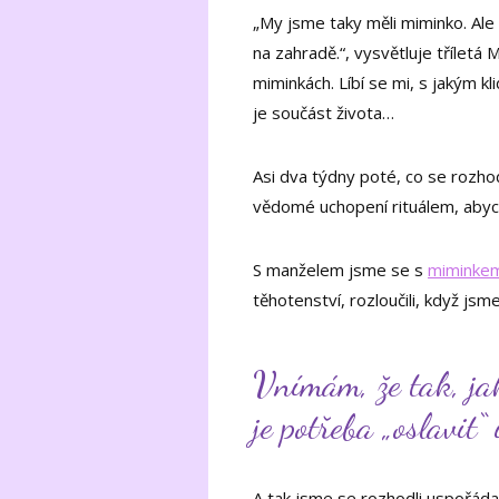
„My jsme taky měli miminko. Ale
na zahradě.“, vysvětluje tříletá 
miminkách. Líbí se mi, s jakým k
je součást života…
Asi dva týdny poté, co se rozhodl
vědomé uchopení rituálem, abych
S manželem jsme se s
miminkem
těhotenství, rozloučili, když jsm
Vnímám, že tak, jak
je potřeba „oslavit“ 
A tak jsme se rozhodli uspořáda