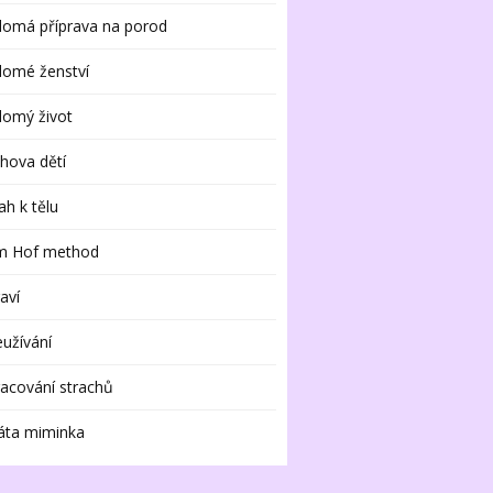
domá příprava na porod
domé ženství
domý život
hova dětí
ah k tělu
m Hof method
aví
užívání
acování strachů
áta miminka