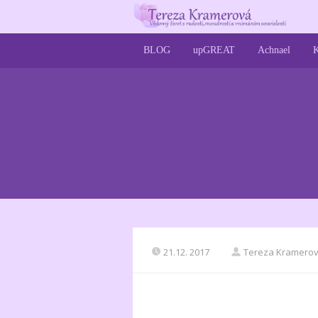
BLOG
upGREAT
Achnael
K
21.12. 2017
Tereza Kramero