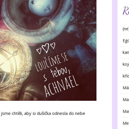
R
(ne
Eg
ka
koj
kří
Má
Ma
Mat
é jsme chtěli, aby si dušička odnesla do nebe
Me