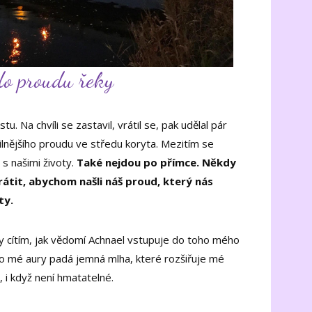
 do proudu řeky
. Na chvíli se zastavil, vrátil se, pak udělal pár
silnějšího proudu ve středu koryta. Mezitím se
 s našimi životy.
Také nejdou po přímce. Někdy
rátit, abychom našli náš proud, který nás
ty.
dy cítím, jak vědomí Achnael vstupuje do toho mého
do mé aury padá jemná mlha, které rozšiřuje mé
, i když není hmatatelné.