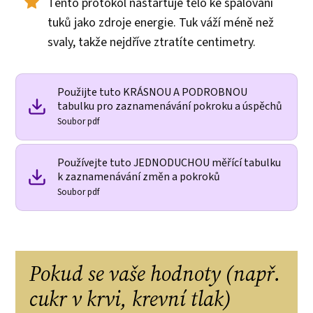
Tento protokol nastartuje tělo ke spalování
tuků jako zdroje energie. Tuk váží méně než
svaly, takže nejdříve ztratíte centimetry.
Použijte tuto KRÁSNOU A PODROBNOU
tabulku pro zaznamenávání pokroku a úspěchů
Soubor pdf
Používejte tuto JEDNODUCHOU měřící tabulku
k zaznamenávání změn a pokroků
Soubor pdf
Pokud se vaše hodnoty (např.
cukr v krvi, krevní tlak)