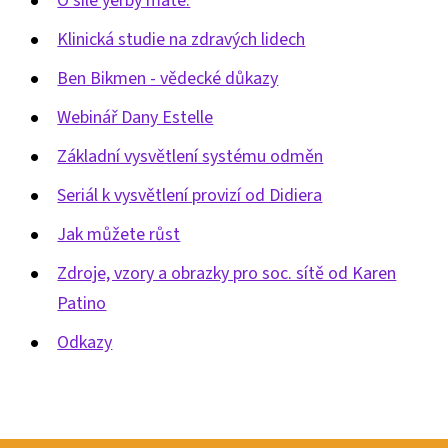
O síle yerby maté:
Klinická studie na zdravých lidech
Ben Bikmen - vědecké důkazy
Webinář Dany Estelle
Základní vysvětlení systému odměn
Seriál k vysvětlení provizí od Didiera
Jak můžete růst
Zdroje, vzory a obrazky pro soc. sítě od Karen
Patino
Odkazy