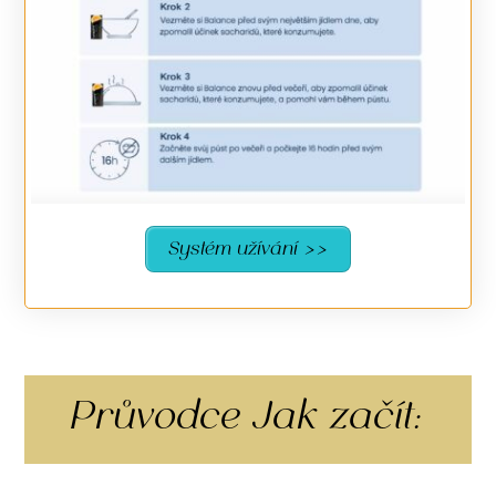
Systém užívání >>
Průvodce Jak začít: