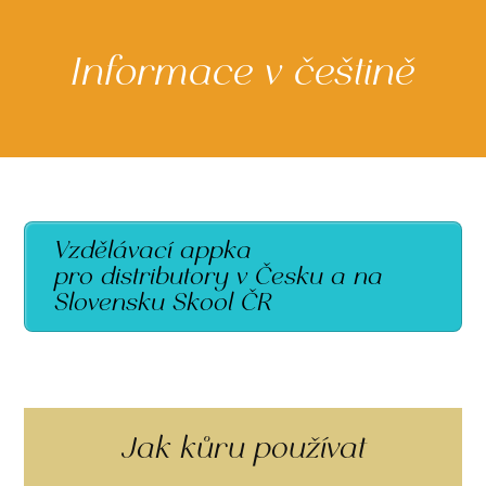
Informace v češtině
Vzdělávací appka
pro distributory v Česku a na
Slovensku Skool ČR
Jak kůru používat