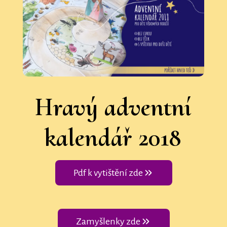
Hravý adventní
kalendář 2018
Pdf k vytištění zde
Zamyšlenky zde