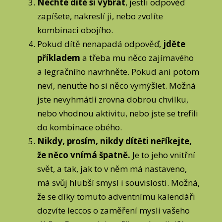
Nechte dítě si vybrat
, jestli odpověď
zapíšete, nakreslí ji, nebo zvolíte
kombinaci obojího.
Pokud dítě nenapadá odpověď,
jděte
příkladem
a třeba mu něco zajímavého
a legračního navrhněte. Pokud ani potom
neví, nenuťte ho si něco vymýšlet. Možná
jste nevyhmátli zrovna dobrou chvilku,
nebo vhodnou aktivitu, nebo jste se trefili
do kombinace obého.
Nikdy, prosím, nikdy dítěti neříkejte,
že něco vnímá špatně.
Je to jeho vnitřní
svět, a tak, jak to v něm má nastaveno,
má svůj hlubší smysl i souvislosti. Možná,
že se díky tomuto adventnímu kalendáři
dozvíte leccos o zaměření mysli vašeho