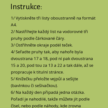
Instrukce:
1/ Vytiskněte tři listy oboustranně na formát
A4.
2/ Nastříhejte každý list na vodorovné tři
pruhy podle čárkované čáry.
3/ Ostříhněte okraje podél teček.
4/ Seřadte pruhy tak, aby nahoře byla
dvoustrana 17 a 18, pod ní pak dvoustrana
15 a 20, pod tou za 13 a 22 a tak dále, až se
propracuje k titulní stránce.
5/ Knížečku přeložte vejpůl a sešijte
(bavlnkou či sešívačkou).
6/ Na každý den připadá jedna otázka.
Pořadí je nahodilé, takže můžete jít podle
čísel, nebo podle náhody, kde zrovna