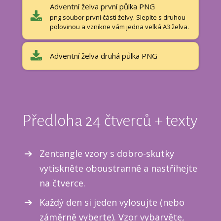
Adventní želva první půlka PNG
png soubor první části želvy. Slepíte s druhou
polovinou a vznikne vám jedna velká A3 želva.
Adventní želva druhá půlka PNG
Předloha 24 čtverců + texty
Zentangle vzory s dobro-skutky
vytiskněte oboustranně a nastříhejte
na čtverce.
Každý den si jeden vylosujte (nebo
záměrně vyberte). Vzor vybarvěte,