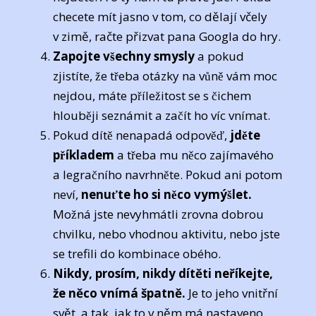
checete mít jasno v tom, co dělají včely
v zimě, račte přizvat pana Googla do hry.
Zapojte všechny smysly
a pokud
zjistíte, že třeba otázky na vůně vám moc
nejdou, máte příležitost se s čichem
hlouběji seznámit a začít ho víc vnímat.
Pokud dítě nenapadá odpověď,
jděte
příkladem
a třeba mu něco zajímavého
a legračního navrhněte. Pokud ani potom
neví,
nenuťte ho si něco vymýšlet.
Možná jste nevyhmátli zrovna dobrou
chvilku, nebo vhodnou aktivitu, nebo jste
se trefili do kombinace obého.
Nikdy, prosím, nikdy dítěti neříkejte,
že něco vnímá špatně.
Je to jeho vnitřní
svět, a tak, jak to v něm má nastaveno,