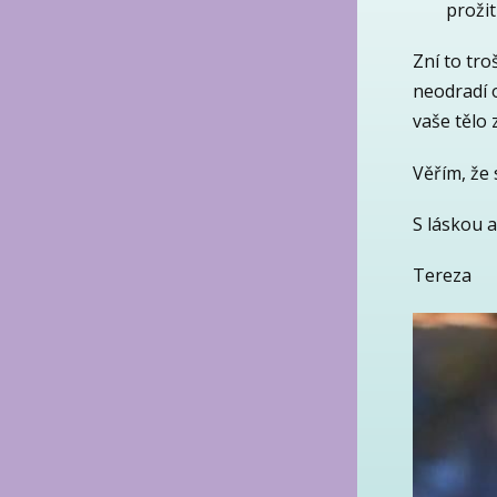
proži
Zní to tro
neodradí 
vaše tělo 
Věřím, že 
S láskou a
Tereza