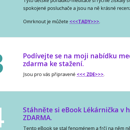
Tyto dětské pohádko-meditace si rychle získaly s
spokojené posluchače a jsou na ně krásné recen
Omrknout je můžete
<<<TADY>>>
.
3
Podívejte se na moji nabídku me
zdarma ke stažení.
Jsou pro vás připravené
<<< ZDE>>>
.
4
Stáhněte si eBook Lékárnička v h
ZDARMA.
Tento eBook se stal fenoménem a frčí na něm něk