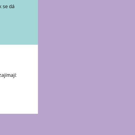
k se dá
ajímají: