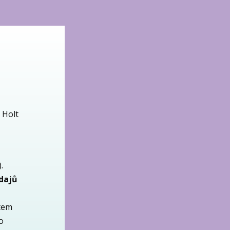
 Holt
.
údajů
ětem
o