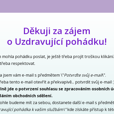
Děkuji za zájem
o Uzdravující pohádku!
mohla pohádku poslat, je ještě třeba projít troškou klikání.
 třeba respektovat.
la jsem vám e-mail s předmětem \"
Potvrďte svůj e-mail
\".
řeba tento e-mail otevřít a překvapivě... potvrdit svůj e-mail :)
álně jde o potvrzení souhlasu se zpracováním osobních 
íláním obchodních sdělení.
tohle budeme mít za sebou, dostanete další e-mail s předm
ravující pohádka k vašim službám\"
kde získáte přístup k tét