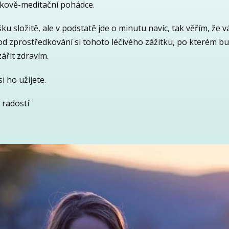
tkově-meditační pohádce.
šku složitě, ale v podstatě jde o minutu navíc, tak věřím, že v
od zprostředkování si tohoto léčivého zážitku, po kterém bu
zářit zdravím.
si ho užijete.
 radostí