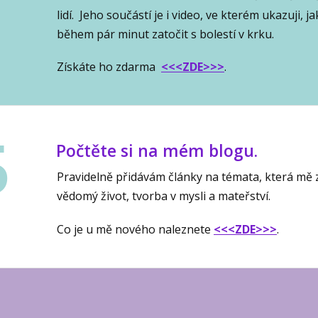
lidí. Jeho součástí je i video, ve kterém ukazuji, ja
během pár minut zatočit s bolestí v krku.
Získáte ho zdarma
<<<ZDE>>>
.
5
Počtěte si na mém blogu.
Pravidelně přidávám články na témata, která mě z
vědomý život, tvorba v mysli a mateřství.
Co je u mě nového naleznete
<<<ZDE>>>
.