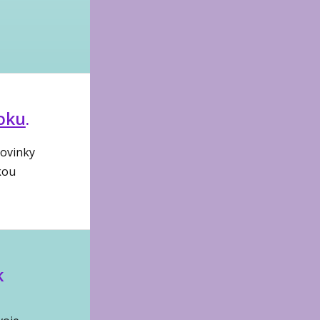
oku
.
novinky
kou
k