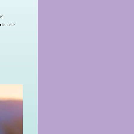
ás
de celé