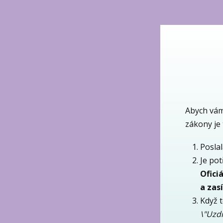
Abych vám 
zákony je
Posla
Je pot
Ofici
a zas
Když 
\"Uzd