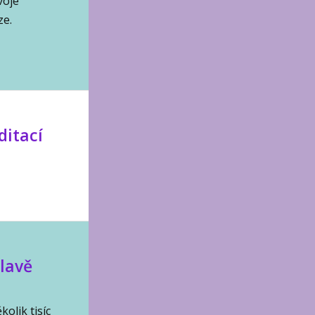
voje
ze.
ditací
lavě
olik tisíc