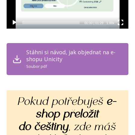
00:00
|
01:29
1.00x
Stáhni si návod, jak objednat na e-
shopu Unicity
Soubor pdf
Pokud potřebuješ
e-
shop přeložit
do češtiny
, zde máš