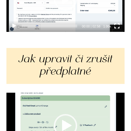
00:00
|
02:58
1.00x
Jak upravit či zrušit
předplatné
Video
přehrávač