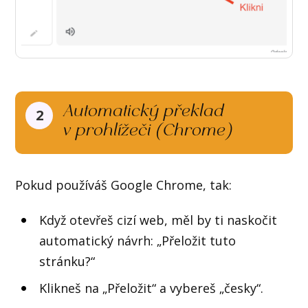
Automatický překlad
2
v prohlížeči (Chrome)
Pokud používáš Google Chrome, tak:
Když otevřeš cizí web, měl by ti naskočit
automatický návrh: „Přeložit tuto
stránku?“
Klikneš na „Přeložit“ a vybereš „česky“.