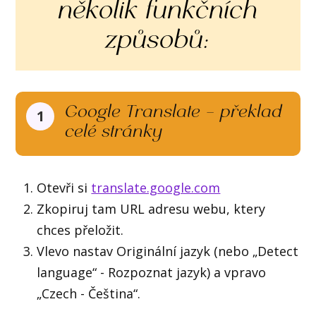
několik funkčních
způsobů:
Google Translate – překlad
1
celé stránky
Otevři si
translate.google.com
Zkopiruj tam URL adresu webu, ktery
chces přeložit.
Vlevo nastav Originální jazyk (nebo „Detect
language“ - Rozpoznat jazyk) a vpravo
„Czech - Čeština“.