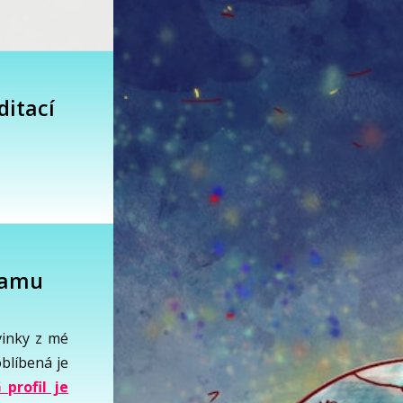
ditací
gramu
vinky z mé
oblíbená je
G profil je