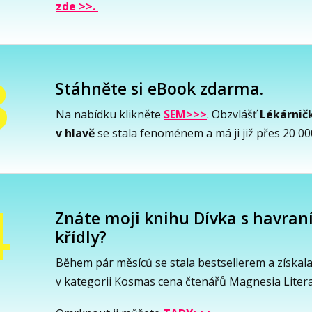
zde >>.
3
Stáhněte si eBook zdarma.
Na nabídku klikněte
SEM>>>
. Obzvlášť
Lékárnič
v hlavě
se stala fenoménem a má ji již přes 20 000 
4
Znáte moji knihu Dívka s havran
křídly?
Během pár měsíců se stala bestsellerem a získala
v kategorii Kosmas cena čtenářů Magnesia Litera