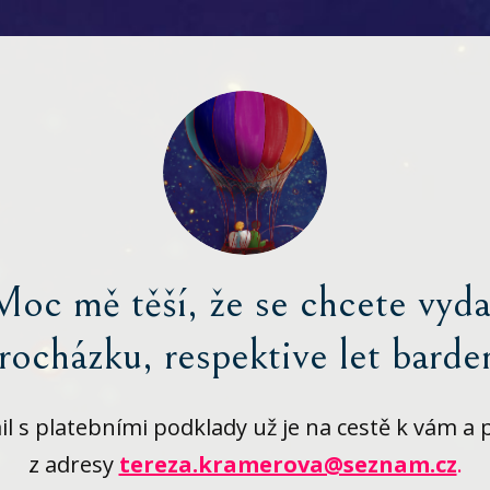
Moc mě těší, že se chcete vyda
rocházku, respektive let barde
l s platebními podklady už je na cestě k vám a p
z adresy
tereza.kramerova@seznam.cz
.