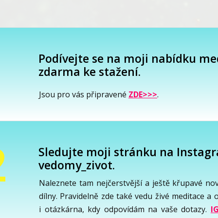
1
Podívejte se na moji nabídku me
zdarma ke stažení.
Jsou pro vás připravené
ZDE>>>
.
2
Sledujte moji stránku na Insta
vedomy_zivot.
Naleznete tam nejčerstvější a ještě křupavé no
dílny. Pravidelně zde také vedu živé meditace a 
i otázkárna, kdy odpovídám na vaše dotazy.
I