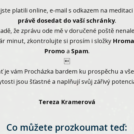
jste platili online, e-mail s odkazem na meditaci
právě dosedat do vaší schránky
.
padě, že zprávu ode mě v doručené poště nenal
ár minut, zkontrolujte si prosím i složky
Hroma
Promo
a
Spam
.

ť je vám Procházka bardem ku prospěchu a vš
ytosti jsou šťastné a naplňují svůj zářivý potenciá
Tereza Kramerová
Co můžete prozkoumat teď: