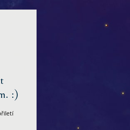
t
m. :)
řiletí