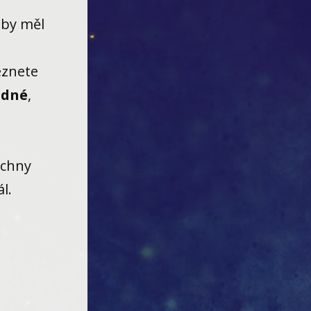
 by měl
eznete
dné
,
echny
l.