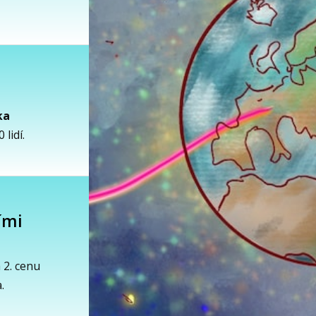
ka
lidí.
ími
 2. cenu
.