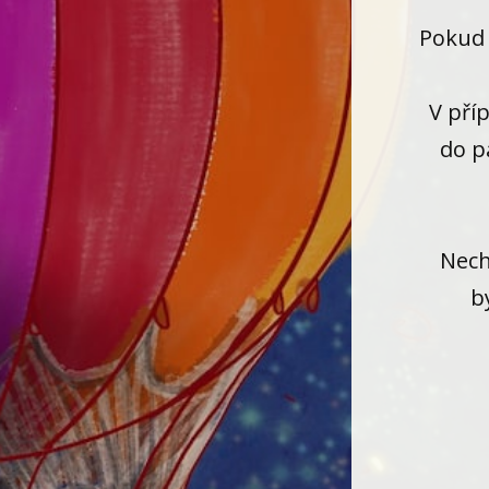
Pokud 
V pří
do p
Nech
b