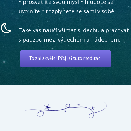
* prosvětlíte svou mysl * hluboce se
uvolníte * rozplynete se sami v sobě.
Také vás naučí všímat si dechu a pracovat
s pauzou mezi výdechem a nádechem.
To zní skvěle! Přeji si tuto meditaci