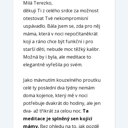
Milá Terezko,
děkuji Ti z celého srdce za možnost
otestovat Tvé nekompromisní
uspávadlo. Bála jsem se, zda pro něj
máma, která v noci nepočítaněkrát
kojí a ráno chce být funkční i pro
starší děti, nebude moc těžký kalibr.
Možná by i byla, ale meditace to
elegantně vyřešila po svém.
Jako mávnutím kouzelného proutku
celé ty poslední dva týdny nemám
doma kojence, který mě v noci
potřebuje dvakrát do hodiny, ale jen
dva- až třikrát za celou noc.
Ta
meditace je splněný sen kojící
mámy.
Bez ohledu na to, jak pozdě