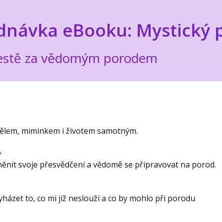
dnávka eBooku: Mystický 
 cestě za vědomým porodem
 tělem, miminkem i životem samotným.
Á
měnit svoje přesvědčení a vědomě se připravovat na porod.
yházet to, co mi již neslouží a co by mohlo při porodu