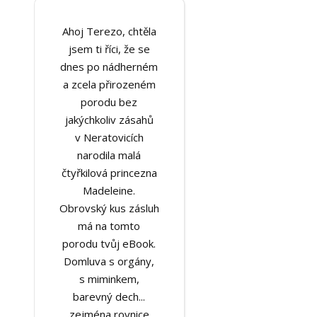
Ahoj Terezo, chtěla
jsem ti říci, že se
dnes po nádherném
a zcela přirozeném
porodu bez
jakýchkoliv zásahů
v Neratovicích
narodila malá
čtyřkilová princezna
Madeleine.
Obrovský kus zásluh
má na tomto
porodu tvůj eBook.
Domluva s orgány,
s miminkem,
barevný dech...
zejména rovnice