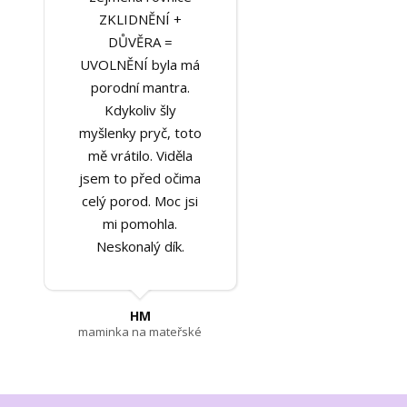
ZKLIDNĚNÍ +
DŮVĚRA =
UVOLNĚNÍ byla má
porodní mantra.
Kdykoliv šly
myšlenky pryč, toto
mě vrátilo. Viděla
jsem to před očima
celý porod. Moc jsi
mi pomohla.
Neskonalý dík.
HM
maminka na mateřské