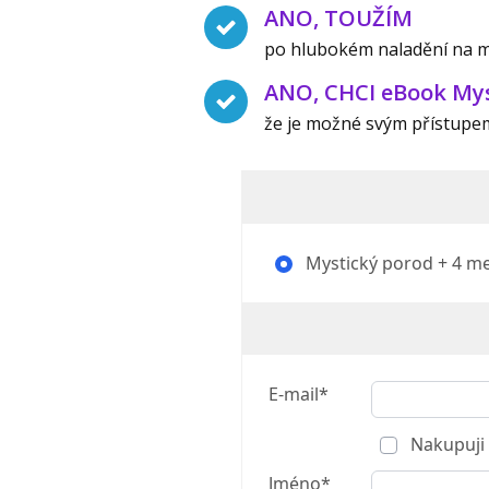
ANO, TOUŽÍM
po hlubokém naladění na m
ANO, CHCI eBook Mys
že je možné svým přístupem 
Mystický porod + 4 me
E-mail*
Nakupuji 
Jméno*