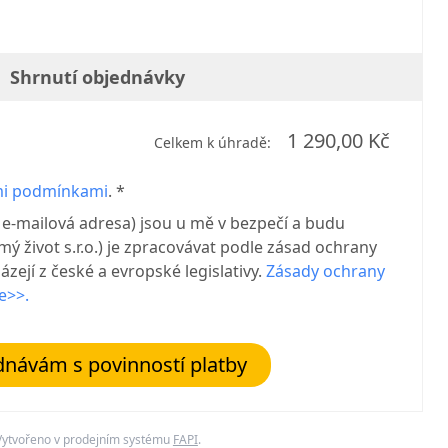
Shrnutí objednávky
1 290,00 Kč
Celkem k úhradě:
i podmínkami
. *
 e-mailová adresa) jsou u mě v bezpečí a budu
 život s.r.o.) je zpracovávat podle zásad ochrany
zejí z české a evropské legislativy.
Zásady ochrany
e>>.
návám s povinností platby
Vytvořeno v prodejním systému
FAPI
.