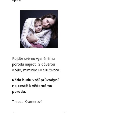
Pojďte svému vysněnému
porodu naproti. S důvěrou
v tělo, miminko i v sílu života.
Ráda budu Vaší průvodyní
na cestě k vědomému
porodu.
Tereza Kramerová