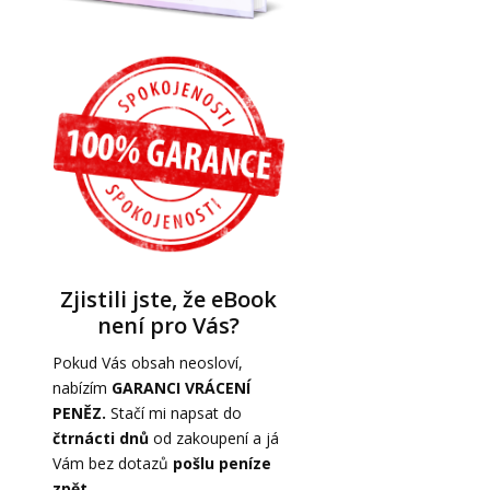
Zjistili jste, že eBook
není pro Vás?
Pokud Vás obsah neosloví,
nabízím
GARANCI VRÁCENÍ
PENĚZ.
Stačí mi napsat do
čtrnácti dnů
od zakoupení a já
Vám bez dotazů
pošlu peníze
zpět
.